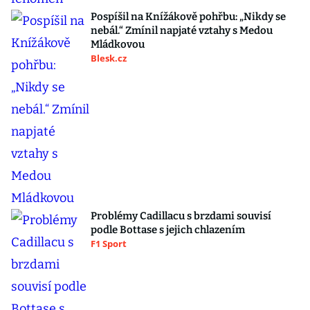
Pospíšil na Knížákově pohřbu: „Nikdy se
nebál.“ Zmínil napjaté vztahy s Medou
Mládkovou
Blesk.cz
Problémy Cadillacu s brzdami souvisí
podle Bottase s jejich chlazením
F1 Sport