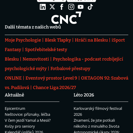
Další témata z našich webů
Moje Psychologie
Blesk Tlapky
Hráči na Blesku
iSport
Fantasy
Spotřebitelské testy
Blesku
Nemovitosti
Psychologika - podcast rozbíjející
psychologické mýty
Fotbalové přestupy
ONLINE
Eventový prostor Level 9
OKTAGON 92: Szabová
vs. Pudilová
Chance Liga 2026/27
Aktuálně
Léto 2026
Epicentrum
Karlovarský filmový festival
Neštovice: příznaky, léčba
2026
V čem jezdí Yamal a Mesii?
Znamení, že jste potkali
Kvízy pro seniory
někoho z minulého života
Kalendář úplňků 2026
Astronomické úkazy 2026: