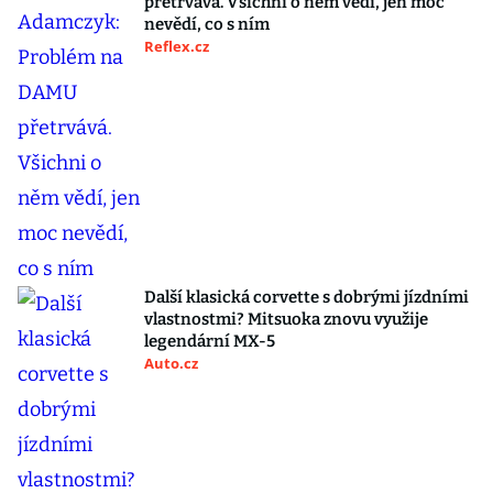
přetrvává. Všichni o něm vědí, jen moc
nevědí, co s ním
Reflex.cz
Další klasická corvette s dobrými jízdními
vlastnostmi? Mitsuoka znovu využije
legendární MX-5
Auto.cz