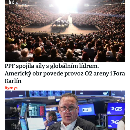
PPF spojila síly s globálním lídrem.
Americký obr povede provoz O2 areny i Fora
Karlín
Byznys