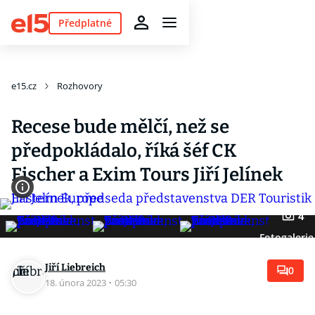
Předplatné
e15.cz
Rozhovory
Recese bude mělčí, než se
předpokládalo, říká šéf CK
Fischer a Exim Tours Jiří Jelínek
4
Fotogalerie
Jiří Liebreich
0
18. února 2023
·
05:30