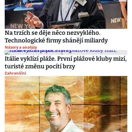
Na trzích se děje něco nezvyklého.
Technologické firmy shánějí miliardy
Názory a analýzy
Itálie vyklízí pláže. První plážové kluby mizí,
turisté změnu pocítí brzy
Zahraniční