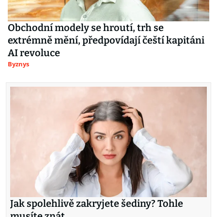
Obchodní modely se hroutí, trh se
extrémně mění, předpovídají čeští kapitáni
AI revoluce
Byznys
Jak spolehlivě zakryjete šediny? Tohle
musíte znát