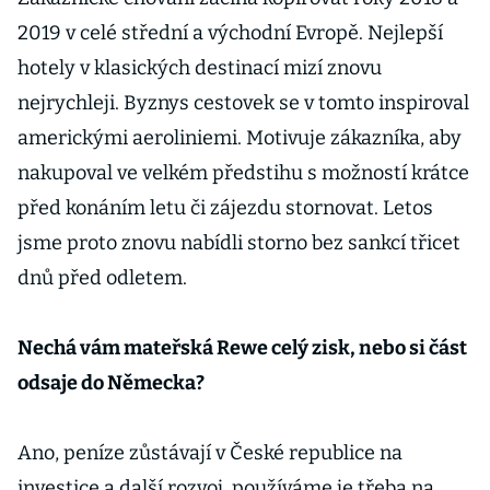
2019 v celé střední a východní Evropě. Nejlepší
hotely v klasických destinací mizí znovu
nejrychleji. Byznys cestovek se v tomto inspiroval
americkými aeroliniemi. Motivuje zákazníka, aby
nakupoval ve velkém předstihu s možností krátce
před konáním letu či zájezdu stornovat. Letos
jsme proto znovu nabídli storno bez sankcí třicet
dnů před odletem.
Nechá vám mateřská Rewe celý zisk, nebo si část
odsaje do Německa?
Ano, peníze zůstávají v České republice na
investice a další rozvoj, používáme je třeba na