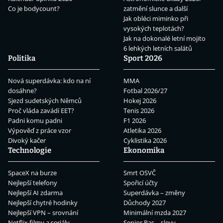
Co je bodycount?
zatmění slunce a další
Jak obléci miminko při
vysokých teplotách?
Jak na dokonalé letní mojito
6 lehkých letních salátů
Politika
Sport 2026
Nová superdávka: kdo na ní
MMA
dosáhne?
Fotbal 2026/27
Sjezd sudetských Němců
Hokej 2026
Proč vláda zavádí EET?
Tenis 2026
Padni komu padni
F1 2026
Výpověď z práce vzor
Atletika 2026
Divoký kačer
Cyklistika 2026
Technologie
Ekonomika
SpaceX na burze
Smrt OSVČ
Nejlepší telefony
Spořicí účty
Nejlepší AI zdarma
Superdávka – změny
Nejlepší chytré hodinky
Důchody 2027
Nejlepší VPN – srovnání
Minimální mzda 2027
Netflix filmy a seriály
Senior Pas – slevy