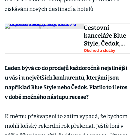
získávání nových destinací a hotelů.
Cestovní
kanceláře Blue
Style, Čedok,
Exim Tours a
Obchod a služby
Fischer utržily
nejvíce v
Leden bývá co do prodejů každoročně nejsilnější
historii
u vás i u největších konkurentů, kterými jsou
například Blue Style nebo Čedok. Platilo to i letos
v době možného nástupu recese?
K mému překvapení to zatím vypadá, že bychom
mohli loňský rekordní rok překonat. Ještě loni v