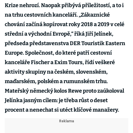
Krize nehrozí. Naopak přibývá příležitostí, a to i
na trhu cestovních kanceláří. „Zákaznické
chování začíná kopírovat roky 2018 a 2019 v celé
střední a východní Evropě,“ říká Jiří Jelínek,
předseda představenstva DER Touristik Eastern
Europe. Společnost, do které patří cestovní
kanceláře Fischer a Exim Tours, řídí veškeré
aktivity skupiny na českém, slovenském,
maďarském, polském a rumunském trhu.
Mateřský německý kolos Rewe proto zaúkoloval
Jelínka jasným cílem: je třeba růst o deset
procent a nenechat si utéct klíčové manažery.