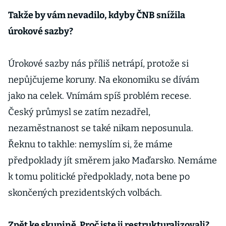
Takže by vám nevadilo, kdyby ČNB snížila
úrokové sazby?
Úrokové sazby nás příliš netrápí, protože si
nepůjčujeme koruny. Na ekonomiku se dívám
jako na celek. Vnímám spíš problém recese.
Český průmysl se zatím nezadřel,
nezaměstnanost se také nikam neposunula.
Řeknu to takhle: nemyslím si, že máme
předpoklady jít směrem jako Maďarsko. Nemáme
k tomu politické předpoklady, nota bene po
skončených prezidentských volbách.
Zpět ke skupině. Proč jste ji restrukturalizovali?