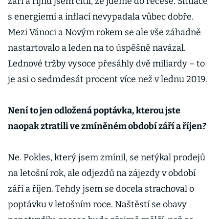
září a říjnu jsem cítil, že jdeme do recese. Situace
s energiemi a inflací nevypadala vůbec dobře.
Mezi Vánoci a Novým rokem se ale vše záhadně
nastartovalo a leden na to úspěšně navázal.
Lednové tržby vysoce přesáhly dvě miliardy – to
je asi o sedmdesát procent více než v lednu 2019.
Není to jen odložená poptávka, kterou jste
naopak ztratili ve zmíněném období září a říjen?
Ne. Pokles, který jsem zmínil, se netýkal prodejů
na letošní rok, ale odjezdů na zájezdy v období
září a říjen. Tehdy jsem se docela strachoval o
poptávku v letošním roce. Naštěstí se obavy