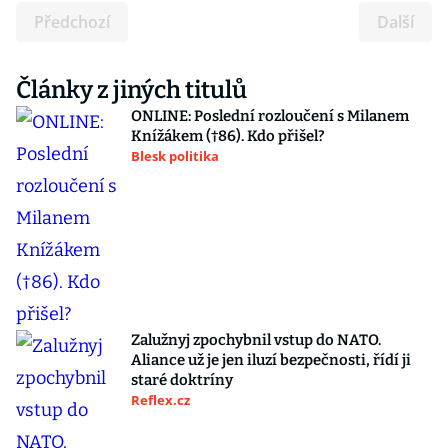
Předchozí
Další
Články z jiných titulů
ONLINE: Poslední rozloučení s Milanem
Knížákem (†86). Kdo přišel?
Blesk politika
Zalužnyj zpochybnil vstup do NATO.
Aliance už je jen iluzí bezpečnosti, řídí ji
staré doktríny
Reflex.cz