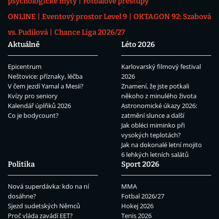
psychologické mýty
Fotbalové přestupy
ONLINE
Eventový prostor Level 9
OKTAGON 92: Szabová
vs. Pudilová
Chance Liga 2026/27
Aktuálně
Léto 2026
Epicentrum
Karlovarský filmový festival
Neštovice: příznaky, léčba
2026
V čem jezdí Yamal a Mesii?
Znamení, že jste potkali
Kvízy pro seniory
někoho z minulého života
Kalendář úplňků 2026
Astronomické úkazy 2026:
Co je bodycount?
zatmění slunce a další
Jak obléci miminko při
vysokých teplotách?
Jak na dokonalé letní mojito
6 lehkých letních salátů
Politika
Sport 2026
Nová superdávka: kdo na ní
MMA
dosáhne?
Fotbal 2026/27
Sjezd sudetských Němců
Hokej 2026
Proč vláda zavádí EET?
Tenis 2026