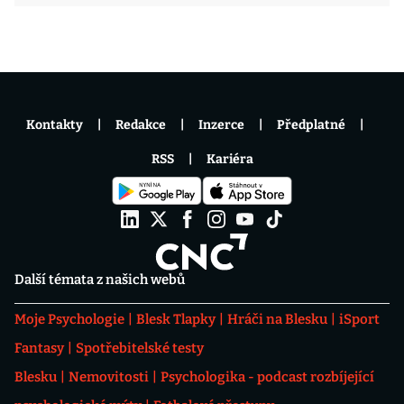
Kontakty
Redakce
Inzerce
Předplatné
RSS
Kariéra
Další témata z našich webů
Moje Psychologie
Blesk Tlapky
Hráči na Blesku
iSport
Fantasy
Spotřebitelské testy
Blesku
Nemovitosti
Psychologika - podcast rozbíjející