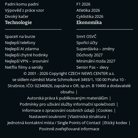
Padni komu padni
F1 2026
Výpověď z práce vzor
Atletika 2026
Divoký kačer
Cyklistika 2026
Technologie
Ekonomika
SpaceX na burze
Smrt OSVČ
Nejlepší telefony
Spořicí účty
Nejlepší AI zdarma
Superdávka – změny
Nejlepší chytré hodinky
Důchody 2027
Nejlepší VPN – srovnání
Minimální mzda 2027
Netflix filmy a seriály
Senior Pas – slevy
© 2001 - 2026 Copyright
CZECH NEWS CENTER a.s.
se sídlem náměstí Marie Schmolkové 3493/1, 100 00 Praha 10 -
Strašnice, IČO: 02346826, zapsána v OR, sp.zn. B 19490 a dodavatelé
obsahu
Autorská práva k publikovaným materiálům
Podmínky pro užívání služby informační společnosti
Informace o zpracování osobních údajů
Cookies
Nastavení soukromí
Vlastnická struktura
Jednotná kontaktní místa / Single Points of Contact
Etický kodex
Povinně zveřejňované informace