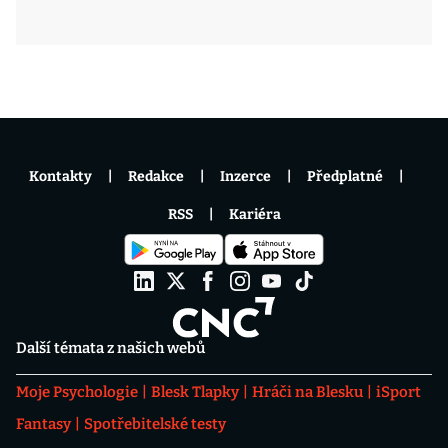
Kontakty
Redakce
Inzerce
Předplatné
RSS
Kariéra
Další témata z našich webů
Moje Psychologie
Blesk Tlapky
Hráči na Blesku
iSport
Fantasy
Spotřebitelské testy