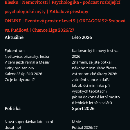
Blesku
Nemovitosti
Psychologika - podcast rozbíjející
psychologické mýty
Fotbalové přestupy
ONLINE
Eventový prostor Level 9
OKTAGON 92: Szabová
vs. Pudilová
Chance Liga 2026/27
Aktuálně
Léto 2026
Epicentrum
Karlovarský filmový festival
Neštovice: příznaky, léčba
2026
V čem jezdí Yamal a Mesii?
Znamení, že jste potkali
Kvízy pro seniory
někoho z minulého života
Kalendář úplňků 2026
Astronomické úkazy 2026:
Co je bodycount?
zatmění slunce a další
Jak obléci miminko při
vysokých teplotách?
Jak na dokonalé letní mojito
6 lehkých letních salátů
Politika
Sport 2026
Nová superdávka: kdo na ní
MMA
dosáhne?
Fotbal 2026/27