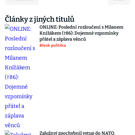
Články z jiných titulů
ONLINE: Poslední rozloučení s Milanem
Knížákem (†86): Dojemné vzpomínky
přátel a záplava věnců
Blesk politika
Zalužnyj zpochybnil vstup do NATO.