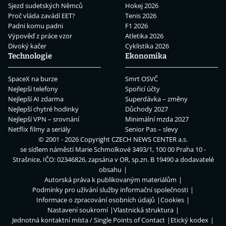
Sjezd sudetských Němců
Hokej 2026
Proč vláda zavádí EET?
Tenis 2026
Padni komu padni
F1 2026
Výpověď z práce vzor
Atletika 2026
Divoký kačer
Cyklistika 2026
Technologie
Ekonomika
SpaceX na burze
Smrt OSVČ
Nejlepší telefony
Spořicí účty
Nejlepší AI zdarma
Superdávka – změny
Nejlepší chytré hodinky
Důchody 2027
Nejlepší VPN – srovnání
Minimální mzda 2027
Netflix filmy a seriály
Senior Pas – slevy
© 2001 - 2026 Copyright
CZECH NEWS CENTER a.s.
se sídlem náměstí Marie Schmolkové 3493/1, 100 00 Praha 10 -
Strašnice, IČO: 02346826, zapsána v OR, sp.zn. B 19490 a dodavatelé
obsahu
Autorská práva k publikovaným materiálům
Podmínky pro užívání služby informační společnosti
Informace o zpracování osobních údajů
Cookies
Nastavení soukromí
Vlastnická struktura
Jednotná kontaktní místa / Single Points of Contact
Etický kodex