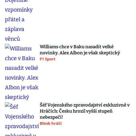
Williams chce v Baku nasadit velké
novinky. Alex Albon je však skeptický
F1 Sport
Šéf Vojenského zpravodajství exkluzivně v
Hráčích: Česku hrozil vyšší stupeň
nebezpečí!
Blesk hráči