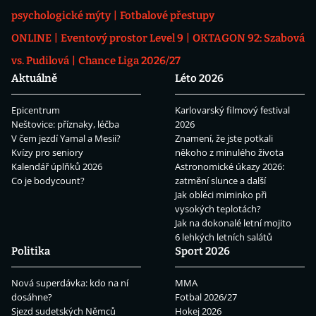
psychologické mýty
Fotbalové přestupy
ONLINE
Eventový prostor Level 9
OKTAGON 92: Szabová
vs. Pudilová
Chance Liga 2026/27
Aktuálně
Léto 2026
Epicentrum
Karlovarský filmový festival
Neštovice: příznaky, léčba
2026
V čem jezdí Yamal a Mesii?
Znamení, že jste potkali
Kvízy pro seniory
někoho z minulého života
Kalendář úplňků 2026
Astronomické úkazy 2026:
Co je bodycount?
zatmění slunce a další
Jak obléci miminko při
vysokých teplotách?
Jak na dokonalé letní mojito
6 lehkých letních salátů
Politika
Sport 2026
Nová superdávka: kdo na ní
MMA
dosáhne?
Fotbal 2026/27
Sjezd sudetských Němců
Hokej 2026