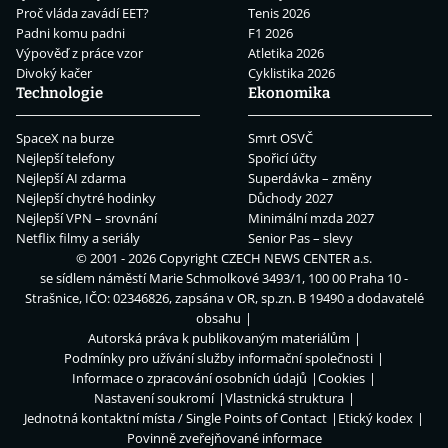
Proč vláda zavádí EET?
Tenis 2026
Padni komu padni
F1 2026
Výpověď z práce vzor
Atletika 2026
Divoký kačer
Cyklistika 2026
Technologie
Ekonomika
SpaceX na burze
Smrt OSVČ
Nejlepší telefony
Spořicí účty
Nejlepší AI zdarma
Superdávka – změny
Nejlepší chytré hodinky
Důchody 2027
Nejlepší VPN – srovnání
Minimální mzda 2027
Netflix filmy a seriály
Senior Pas – slevy
© 2001 - 2026 Copyright
CZECH NEWS CENTER a.s.
se sídlem náměstí Marie Schmolkové 3493/1, 100 00 Praha 10 -
Strašnice, IČO: 02346826, zapsána v OR, sp.zn. B 19490 a dodavatelé
obsahu
Autorská práva k publikovaným materiálům
Podmínky pro užívání služby informační společnosti
Informace o zpracování osobních údajů
Cookies
Nastavení soukromí
Vlastnická struktura
Jednotná kontaktní místa / Single Points of Contact
Etický kodex
Povinně zveřejňované informace