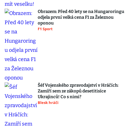
Obrazem: Před 40 lety se na Hungaroringu
odjela první velká cena F1 za Železnou
oponou
F1 Sport
Šéf Vojenského zpravodajství v Hráčích:
Zamíří sem ze zákopů desetitisíce
Ukrajinců! Co s nimi?
Blesk hráči