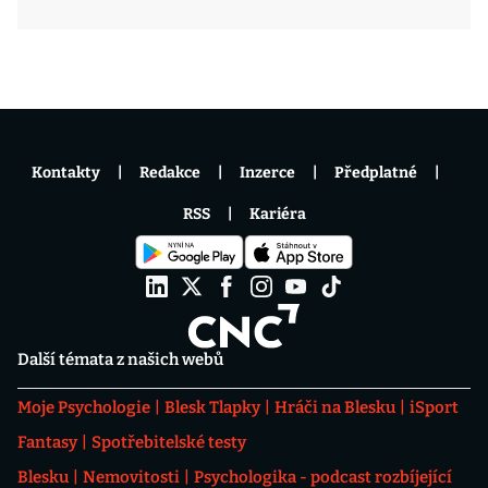
Kontakty
Redakce
Inzerce
Předplatné
RSS
Kariéra
Další témata z našich webů
Moje Psychologie
Blesk Tlapky
Hráči na Blesku
iSport
Fantasy
Spotřebitelské testy
Blesku
Nemovitosti
Psychologika - podcast rozbíjející