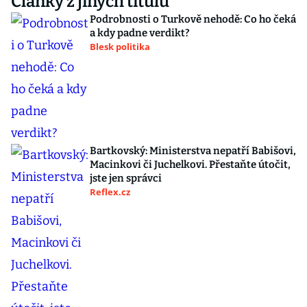
Články z jiných titulů
Podrobnosti o Turkově nehodě: Co ho čeká
a kdy padne verdikt?
Blesk politika
Bartkovský: Ministerstva nepatří Babišovi,
Macinkovi či Juchelkovi. Přestaňte útočit,
jste jen správci
Reflex.cz