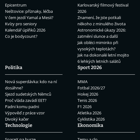
Epicentrum
Karlovarský filmový festival
Neštovice: příznaky, léčba
2026
V čem jezdí Yamal a Mesii?
Znamení, že jste potkali
Kvízy pro seniory
někoho z minulého života
Kalendář úplňků 2026
Astronomické úkazy 2026:
Co je bodycount?
zatmění slunce a další
Jak obléci miminko při
vysokých teplotách?
Jak na dokonalé letní mojito
6 lehkých letních salátů
Politika
Sport 2026
Nová superdávka: kdo na ní
MMA
dosáhne?
Fotbal 2026/27
Sjezd sudetských Němců
Hokej 2026
Proč vláda zavádí EET?
Tenis 2026
Padni komu padni
F1 2026
Výpověď z práce vzor
Atletika 2026
Divoký kačer
Cyklistika 2026
Technologie
Ekonomika
SpaceX na burze
Temu a clo