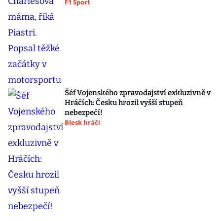
F1 Sport
Šéf Vojenského zpravodajství exkluzivně v
Hráčích: Česku hrozil vyšší stupeň
nebezpečí!
Blesk hráči