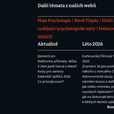
Další témata z našich webů
Moje Psychologie
Blesk Tlapky
Hráči
rozbíjející psychologické mýty
Fotbalo
2026/27
Aktuálně
Léto 2026
Epicentrum
Karlovarský filmový f
Neštovice: příznaky, léčba
2026
V čem jezdí Yamal a Mesii?
Znamení, že jste potk
Kvízy pro seniory
někoho z minulého ž
Kalendář úplňků 2026
Astronomické úkazy 
Co je bodycount?
zatmění slunce a dalš
Jak obléci miminko př
vysokých teplotách?
Jak na dokonalé letní
6 lehkých letních sal
Kon