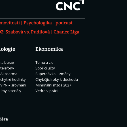
movitosti
Psychologika - podcast
: Szabová vs. Pudilová
Chance Liga
ologie
Ekonomika
na burze
Temu a clo
 telefony
Spořicí účty
 AI zdarma
Superdávka – změny
 chytré hodinky
Chybějící roky k důchodu
 VPN – srovnání
Minimální mzda 2027
ilmy a seriály
Vedro v práci
iéra