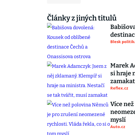
Články z jiných titulů
Babišova
destinac
Blesk politik
Marek Ad
si hraje 
zamakat
Reflex.cz
Více než
neomezen
myslí
Auto.cz