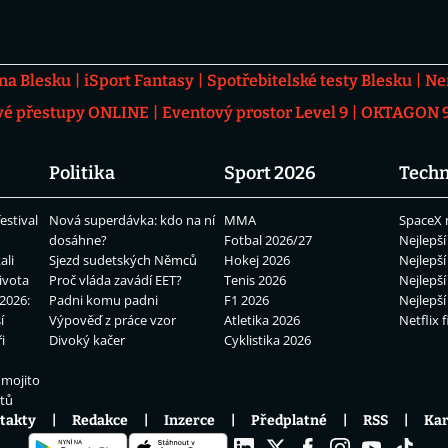
 na Blesku
iSport Fantasy
Spotřebitelské testy Blesku
Ne
vé přestupy ONLINE
Eventový prostor Level 9
OKTAGON 92
Politika
Sport 2026
Techn
estival
Nová superdávka: kdo na ní
MMA
SpaceX 
dosáhne?
Fotbal 2026/27
Nejlepší
ali
Sjezd sudetských Němců
Hokej 2026
Nejlepší
ivota
Proč vláda zavádí EET?
Tenis 2026
Nejlepší
2026:
Padni komu padni
F1 2026
Nejlepší
í
Výpověď z práce vzor
Atletika 2026
Netflix f
i
Divoký kačer
Cyklistika 2026
 mojito
átů
takty
Redakce
Inzerce
Předplatné
RSS
Kar