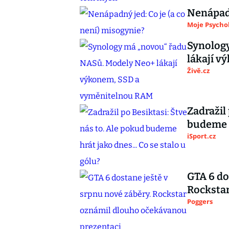
Nenápadn
Moje Psycho
Synolog
lákají 
Živě.cz
Zadražil
budeme h
iSport.cz
GTA 6 do
Rocksta
Poggers