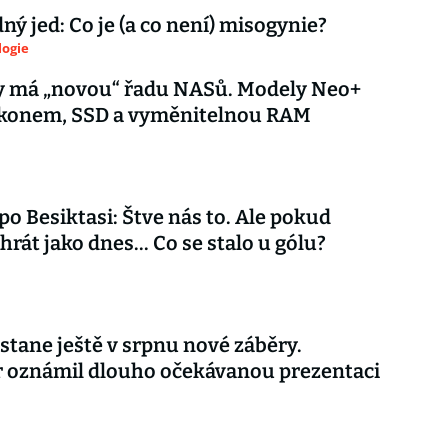
ý jed: Co je (a co není) misogynie?
logie
y má „novou“ řadu NASů. Modely Neo+
výkonem, SSD a vyměnitelnou RAM
 po Besiktasi: Štve nás to. Ale pokud
rát jako dnes... Co se stalo u gólu?
stane ještě v srpnu nové záběry.
r oznámil dlouho očekávanou prezentaci