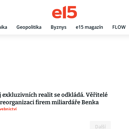
ika
Geopolitika
Byznys
e15 magazín
FLOW
 exkluzivních realit se odkládá. Věřitelé
i reorganizaci firem miliardáře Benka
avebnictví
Další