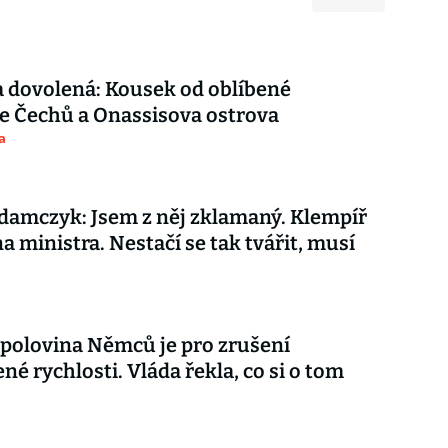
 dovolená: Kousek od oblíbené
e Čechů a Onassisova ostrova
a
amczyk: Jsem z něj zklamaný. Klempíř
na ministra. Nestačí se tak tvářit, musí
 polovina Němců je pro zrušení
é rychlosti. Vláda řekla, co si o tom