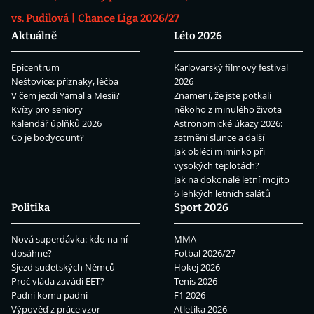
vs. Pudilová
Chance Liga 2026/27
Aktuálně
Léto 2026
Epicentrum
Karlovarský filmový festival
Neštovice: příznaky, léčba
2026
V čem jezdí Yamal a Mesii?
Znamení, že jste potkali
Kvízy pro seniory
někoho z minulého života
Kalendář úplňků 2026
Astronomické úkazy 2026:
Co je bodycount?
zatmění slunce a další
Jak obléci miminko při
vysokých teplotách?
Jak na dokonalé letní mojito
6 lehkých letních salátů
Politika
Sport 2026
Nová superdávka: kdo na ní
MMA
dosáhne?
Fotbal 2026/27
Sjezd sudetských Němců
Hokej 2026
Proč vláda zavádí EET?
Tenis 2026
Padni komu padni
F1 2026
Výpověď z práce vzor
Atletika 2026