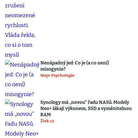
Nenápadný jed: Co je (a co není)
misogynie?
Moje Psychologie
Synology má „novou“ řadu NASů. Modely
Neo+ lákají výkonem, SSD a vyměnitelnou
RAM
Živě.cz