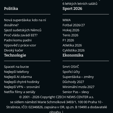
6 lehkých letních salátů
Politika
Sport 2026
Nová superdávka: kdo na ní
MMA
dosáhne?
Fotbal 2026/27
Sjezd sudetských Němců
Hokej 2026
Proč vláda zavádí EET?
Tenis 2026
Padni komu padni
F1 2026
Výpověď z práce vzor
Atletika 2026
Divoký kačer
Cyklistika 2026
Technologie
Ekonomika
SpaceX na burze
Smrt OSVČ
Nejlepší telefony
Spořicí účty
Nejlepší AI zdarma
Superdávka – změny
Nejlepší chytré hodinky
Důchody 2027
Nejlepší VPN – srovnání
Minimální mzda 2027
Netflix filmy a seriály
Senior Pas – slevy
© 2001 - 2026 Copyright
CZECH NEWS CENTER a.s.
se sídlem náměstí Marie Schmolkové 3493/1, 100 00 Praha 10 -
Strašnice, IČO: 02346826, zapsána v OR, sp.zn. B 19490 a dodavatelé
obsahu