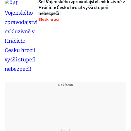
Šéf Vojenského zpravodajství exkluzivně v
Hráčích: Česku hrozil vyšší stupeň
nebezpečí!
Blesk hráči