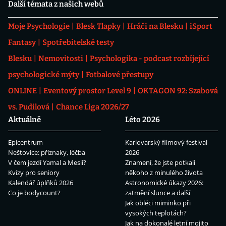
Další témata z našich webů
Moje Psychologie
Blesk Tlapky
Hráči na Blesku
iSport
Fantasy
Spotřebitelské testy
Blesku
Nemovitosti
Psychologika - podcast rozbíjející
psychologické mýty
Fotbalové přestupy
ONLINE
Eventový prostor Level 9
OKTAGON 92: Szabová
vs. Pudilová
Chance Liga 2026/27
Aktuálně
Léto 2026
Epicentrum
Karlovarský filmový festival
Neštovice: příznaky, léčba
2026
V čem jezdí Yamal a Mesii?
Znamení, že jste potkali
Kvízy pro seniory
někoho z minulého života
Kalendář úplňků 2026
Astronomické úkazy 2026:
Co je bodycount?
zatmění slunce a další
Jak obléci miminko při
vysokých teplotách?
Jak na dokonalé letní mojito