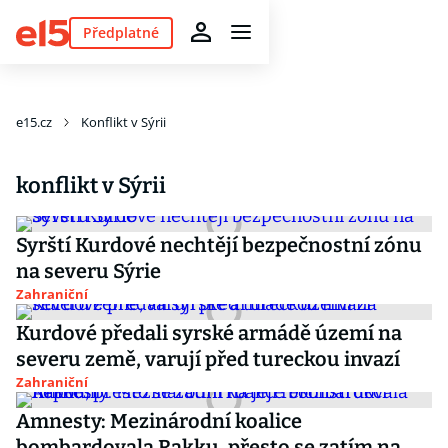
Předplatné
e15.cz
Konflikt v Sýrii
konflikt v Sýrii
Syrští Kurdové nechtějí bezpečnostní zónu
na severu Sýrie
Zahraniční
Kurdové předali syrské armádě území na
severu země, varují před tureckou invazí
Zahraniční
Amnesty: Mezinárodní koalice
bombardovala Rakku, přesto se zatím na