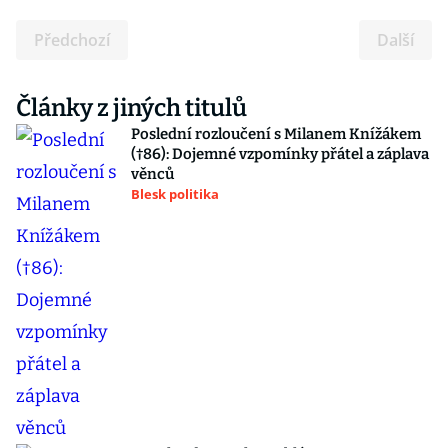
Předchozí
Další
Články z jiných titulů
Poslední rozloučení s Milanem Knížákem
(†86): Dojemné vzpomínky přátel a záplava
věnců
Blesk politika