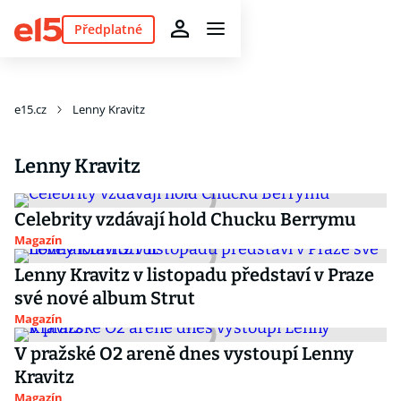
Předplatné
e15.cz
Lenny Kravitz
Lenny Kravitz
Celebrity vzdávají hold Chucku Berrymu
Magazín
Lenny Kravitz v listopadu představí v Praze
své nové album Strut
Magazín
V pražské O2 areně dnes vystoupí Lenny
Kravitz
Magazín