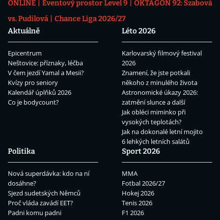
ONLINE
Eventový prostor Level 9
OKTAGON 92: Szabová
vs. Pudilová
Chance Liga 2026/27
Aktuálně
Léto 2026
Epicentrum
Karlovarský filmový festival
Neštovice: příznaky, léčba
2026
V čem jezdí Yamal a Mesii?
Znamení, že jste potkali
Kvízy pro seniory
někoho z minulého života
Kalendář úplňků 2026
Astronomické úkazy 2026:
Co je bodycount?
zatmění slunce a další
Jak obléci miminko při
vysokých teplotách?
Jak na dokonalé letní mojito
6 lehkých letních salátů
Politika
Sport 2026
Nová superdávka: kdo na ní
MMA
dosáhne?
Fotbal 2026/27
Sjezd sudetských Němců
Hokej 2026
Proč vláda zavádí EET?
Tenis 2026
Padni komu padni
F1 2026