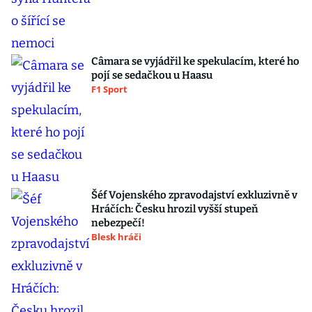
Câmara se vyjádřil ke spekulacím, které ho
pojí se sedačkou u Haasu
F1 Sport
Šéf Vojenského zpravodajství exkluzivně v
Hráčích: Česku hrozil vyšší stupeň
nebezpečí!
Blesk hráči