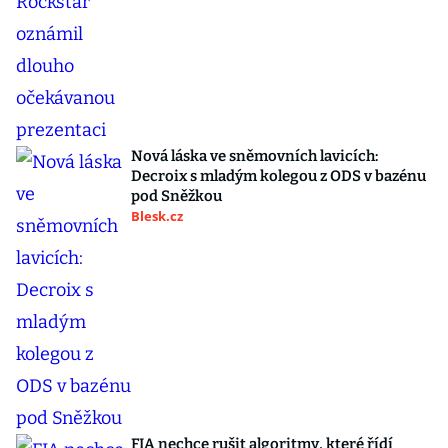
Nová láska ve sněmovních lavicích:
Decroix s mladým kolegou z ODS v bazénu
pod Sněžkou
Blesk.cz
FIA nechce rušit algoritmy, které řídí