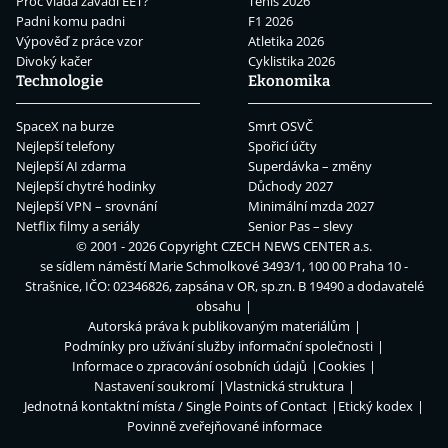
Proč vláda zavádí EET?
Tenis 2026
Padni komu padni
F1 2026
Výpověď z práce vzor
Atletika 2026
Divoký kačer
Cyklistika 2026
Technologie
Ekonomika
SpaceX na burze
Smrt OSVČ
Nejlepší telefony
Spořicí účty
Nejlepší AI zdarma
Superdávka – změny
Nejlepší chytré hodinky
Důchody 2027
Nejlepší VPN – srovnání
Minimální mzda 2027
Netflix filmy a seriály
Senior Pas – slevy
© 2001 - 2026 Copyright
CZECH NEWS CENTER a.s.
se sídlem náměstí Marie Schmolkové 3493/1, 100 00 Praha 10 -
Strašnice, IČO: 02346826, zapsána v OR, sp.zn. B 19490 a dodavatelé
obsahu
Autorská práva k publikovaným materiálům
Podmínky pro užívání služby informační společnosti
Informace o zpracování osobních údajů
Cookies
Nastavení soukromí
Vlastnická struktura
Jednotná kontaktní místa / Single Points of Contact
Etický kodex
Povinně zveřejňované informace