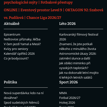
psychologické mýty
Fotbalové přestupy
ONLINE
Eventový prostor Level 9
OKTAGON 92: Szabová
vs. Pudilová
Chance Liga 2026/27
Aktuálně
Léto 2026
Epicentrum
Karlovarský filmový festival
Neštovice: příznaky, léčba
2026
V čem jezdí Yamal a Mesii?
Znamení, že jste potkali
Kvízy pro seniory
někoho z minulého života
Kalendář úplňků 2026
Astronomické úkazy 2026:
Co je bodycount?
zatmění slunce a další
Jak obléci miminko při
vysokých teplotách?
Jak na dokonalé letní mojito
6 lehkých letních salátů
Politika
Sport 2026
Nová superdávka: kdo na ní
MMA
dosáhne?
Fotbal 2026/27
Sjezd sudetských Němců
Hokej 2026