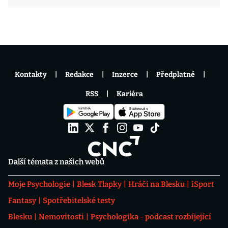
Kontakty
Redakce
Inzerce
Předplatné
RSS
Kariéra
Další témata z našich webů
Moje Psychologie
Blesk Tlapky
Hráči na Blesku
iSport
Fantasy
Spotřebitelské testy
Blesku
Nemovitosti
Psychologika - podcast rozbíjející