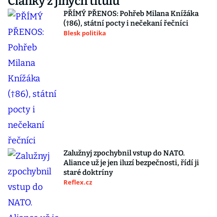
Články z jiných titulů
PŘÍMÝ PŘENOS: Pohřeb Milana Knížáka
(†86), státní pocty i nečekaní řečníci
Blesk politika
Zalužnyj zpochybnil vstup do NATO.
Aliance už je jen iluzí bezpečnosti, řídí ji
staré doktríny
Reflex.cz