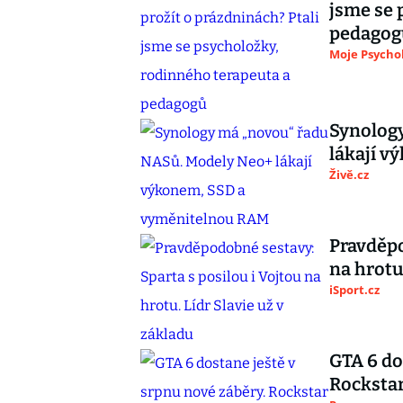
jsme se 
pedagog
Moje Psycho
Synolog
lákají 
Živě.cz
Pravděpo
na hrotu
iSport.cz
GTA 6 do
Rocksta