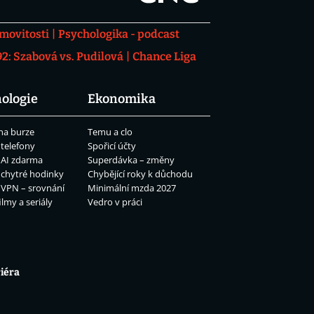
movitosti
Psychologika - podcast
: Szabová vs. Pudilová
Chance Liga
ologie
Ekonomika
na burze
Temu a clo
 telefony
Spořicí účty
 AI zdarma
Superdávka – změny
 chytré hodinky
Chybějící roky k důchodu
 VPN – srovnání
Minimální mzda 2027
ilmy a seriály
Vedro v práci
iéra