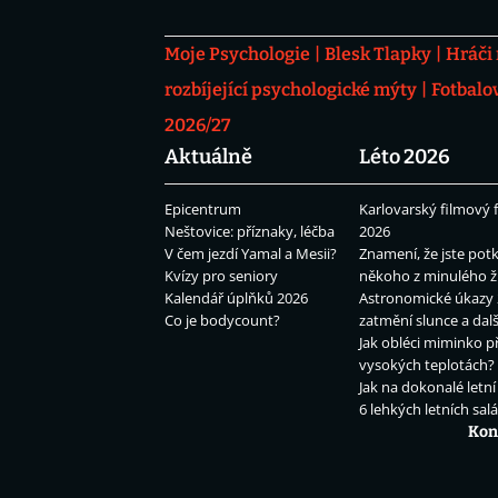
Moje Psychologie
Blesk Tlapky
Hráči
rozbíjející psychologické mýty
Fotbalo
2026/27
Aktuálně
Léto 2026
Epicentrum
Karlovarský filmový f
Neštovice: příznaky, léčba
2026
V čem jezdí Yamal a Mesii?
Znamení, že jste potk
Kvízy pro seniory
někoho z minulého ž
Kalendář úplňků 2026
Astronomické úkazy 
Co je bodycount?
zatmění slunce a dalš
Jak obléci miminko př
vysokých teplotách?
Jak na dokonalé letní
6 lehkých letních sal
Kon