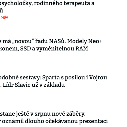
psycholožky, rodinného terapeuta a
ů
logie
y má „novou“ řadu NASů. Modely Neo+
výkonem, SSD a vyměnitelnou RAM
dobné sestavy: Sparta s posilou i Vojtou
. Lídr Slavie už v základu
stane ještě v srpnu nové záběry.
r oznámil dlouho očekávanou prezentaci