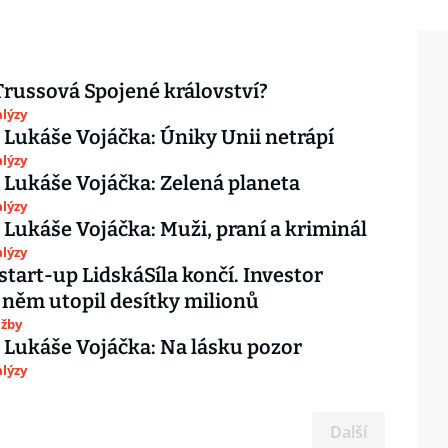
Trussová Spojené království?
lýzy
 Lukáše Vojáčka: Úniky Unii netrápí
lýzy
 Lukáše Vojáčka: Zelená planeta
lýzy
 Lukáše Vojáčka: Muži, praní a kriminál
lýzy
 start-up LidskáSíla končí. Investor
něm utopil desítky milionů
užby
 Lukáše Vojáčka: Na lásku pozor
lýzy
Další