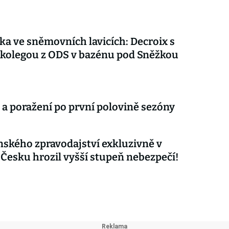
ka ve sněmovních lavicích: Decroix s
kolegou z ODS v bazénu pod Sněžkou
 a poražení po první polovině sezóny
nského zpravodajství exkluzivně v
 Česku hrozil vyšší stupeň nebezpečí!