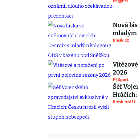
Poggers
Nová lás
mladým 
Blesk.cz
Vítězové
2026
F1 Sport
Šéf Voje
Hráčích:
Blesk hráči