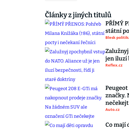
Články z jiných titulů
PŘÍMÝ PŘ
státní p
Blesk politik
Zalužnyj
jen iluzí
Reflex.cz
Peugeot
značky. 
nečekejt
Auto.cz
Co mají 