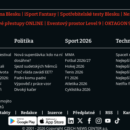
 na Blesku
iSport Fantasy
Spotřebitelské testy Blesku
Ne
vé přestupy ONLINE
Eventový prostor Level 9
OKTAGON 92
Politika
Sport 2026
Techn
estival
Nová superdávka: kdo na ní
MMA
SpaceX 
dosáhne?
Fotbal 2026/27
Nejlepší
ali
Sjezd sudetských Němců
Hokej 2026
Nejlepší
ivota
Proč vláda zavádí EET?
Tenis 2026
Nejlepší
2026:
Padni komu padni
F1 2026
Nejlepší
í
Výpověď z práce vzor
Atletika 2026
Netflix f
i
Divoký kačer
Cyklistika 2026
 mojito
átů
takty
Redakce
Inzerce
Předplatné
RSS
Kar
© 2001 - 2026 Copyright
CZECH NEWS CENTER a.s.