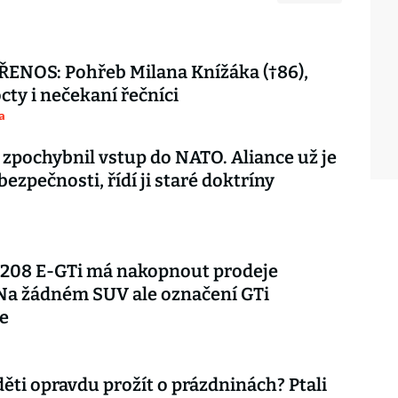
ENOS: Pohřeb Milana Knížáka (†86),
octy i nečekaní řečníci
a
 zpochybnil vstup do NATO. Aliance už je
 bezpečnosti, řídí ji staré doktríny
 208 E-GTi má nakopnout prodeje
Na žádném SUV ale označení GTi
e
děti opravdu prožít o prázdninách? Ptali