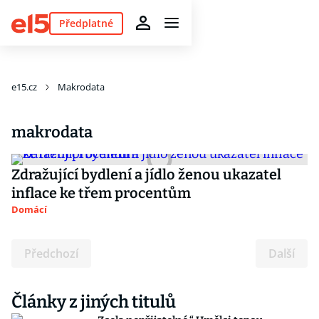
Předplatné
e15.cz
Makrodata
makrodata
Zdražující bydlení a jídlo ženou ukazatel
inflace ke třem procentům
Domácí
Předchozí
Další
Články z jiných titulů