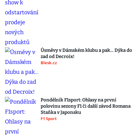
Úsměvy v Dámském klubu a pak… Dýka do
zad od Decroix!
Blesk.cz
Pondělník F1sport: Ohlasy na první
polovinu sezony F1 či další závod Romana
Staňka v Japonsku
F1 Sport