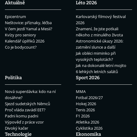
Aktuálně
Léto 2026
Epicentrum
Karlovarský filmový festival
Neštovice: příznaky, léčba
2026
V čem jezdí Yamal a Mesii?
Znamení, že jste potkali
Kvízy pro seniory
někoho z minulého života
Kalendář úplňků 2026
Astronomické úkazy 2026:
Co je bodycount?
zatmění slunce a další
Jak obléci miminko při
vysokých teplotách?
Jak na dokonalé letní mojito
6 lehkých letních salátů
Politika
Sport 2026
Nová superdávka: kdo na ní
MMA
dosáhne?
Fotbal 2026/27
Sjezd sudetských Němců
Hokej 2026
Proč vláda zavádí EET?
Tenis 2026
Padni komu padni
F1 2026
Výpověď z práce vzor
Atletika 2026
Divoký kačer
Cyklistika 2026
Technologie
Ekonomika