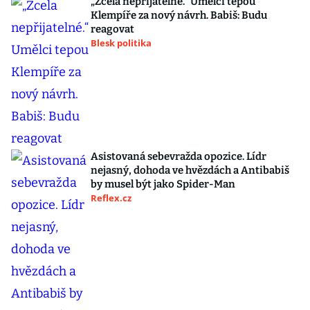
„Zcela nepřijatelné.“ Umělci tepou
Klempíře za nový návrh. Babiš: Budu
reagovat
Blesk politika
Asistovaná sebevražda opozice. Lídr
nejasný, dohoda ve hvězdách a Antibabiš
by musel být jako Spider-Man
Reflex.cz