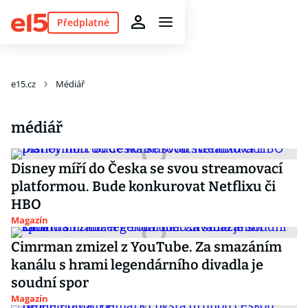
Předplatné
e15.cz
Médiář
médiář
Disney míří do Česka se svou streamovací
platformou. Bude konkurovat Netflixu či
HBO
Magazín
Cimrman zmizel z YouTube. Za smazáním
kanálu s hrami legendárního divadla je
soudní spor
Magazín