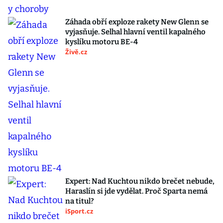
Záhada obří exploze rakety New Glenn se
vyjasňuje. Selhal hlavní ventil kapalného
kyslíku motoru BE-4
Živě.cz
Expert: Nad Kuchtou nikdo brečet nebude,
Haraslín si jde vydělat. Proč Sparta nemá
na titul?
iSport.cz