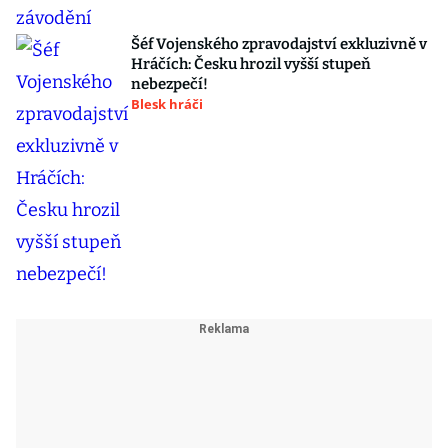
Šéf Vojenského zpravodajství exkluzivně v
Hráčích: Česku hrozil vyšší stupeň
nebezpečí!
Blesk hráči