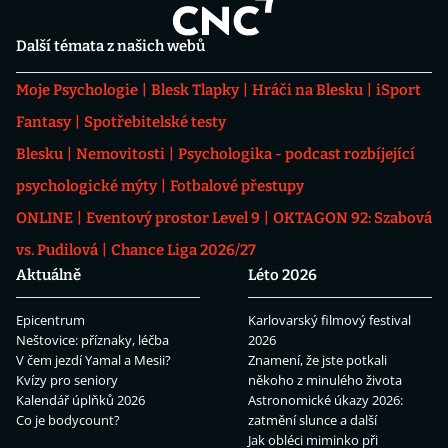
Další témata z našich webů
Moje Psychologie
Blesk Tlapky
Hráči na Blesku
iSport
Fantasy
Spotřebitelské testy
Blesku
Nemovitosti
Psychologika - podcast rozbíjející
psychologické mýty
Fotbalové přestupy
ONLINE
Eventový prostor Level 9
OKTAGON 92: Szabová
vs. Pudilová
Chance Liga 2026/27
Aktuálně
Léto 2026
Epicentrum
Karlovarský filmový festival
Neštovice: příznaky, léčba
2026
V čem jezdí Yamal a Mesii?
Znamení, že jste potkali
Kvízy pro seniory
někoho z minulého života
Kalendář úplňků 2026
Astronomické úkazy 2026:
Co je bodycount?
zatmění slunce a další
Jak obléci miminko při