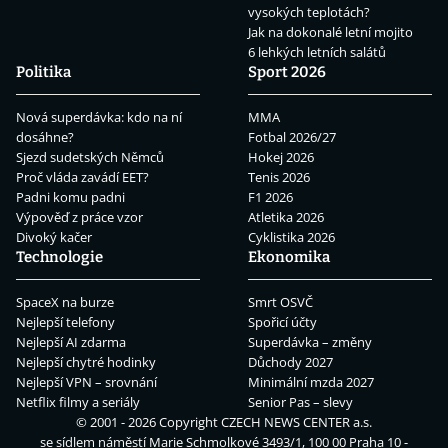
vysokých teplotách?
Jak na dokonalé letní mojito
6 lehkých letních salátů
Politika
Sport 2026
Nová superdávka: kdo na ní
MMA
dosáhne?
Fotbal 2026/27
Sjezd sudetských Němců
Hokej 2026
Proč vláda zavádí EET?
Tenis 2026
Padni komu padni
F1 2026
Výpověď z práce vzor
Atletika 2026
Divoký kačer
Cyklistika 2026
Technologie
Ekonomika
SpaceX na burze
Smrt OSVČ
Nejlepší telefony
Spořicí účty
Nejlepší AI zdarma
Superdávka – změny
Nejlepší chytré hodinky
Důchody 2027
Nejlepší VPN – srovnání
Minimální mzda 2027
Netflix filmy a seriály
Senior Pas – slevy
© 2001 - 2026 Copyright
CZECH NEWS CENTER a.s.
se sídlem náměstí Marie Schmolkové 3493/1, 100 00 Praha 10 -