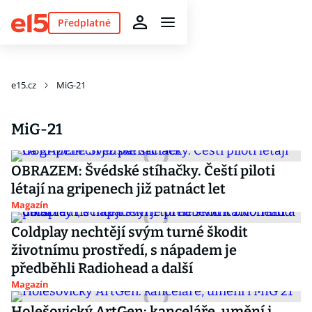
Předplatné
e15.cz
MiG-21
MiG-21
OBRAZEM: Švédské stíhačky. Čeští piloti
létají na gripenech již patnáct let
Magazín
Coldplay nechtějí svým turné škodit
životnímu prostředí, s nápadem je
předběhli Radiohead a další
Magazín
Holešovický ArtGen: kanceláře, umění i