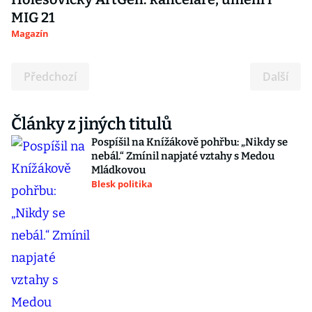
MIG 21
Magazín
Předchozí
Další
Články z jiných titulů
Pospíšil na Knížákově pohřbu: „Nikdy se
nebál.“ Zmínil napjaté vztahy s Medou
Mládkovou
Blesk politika