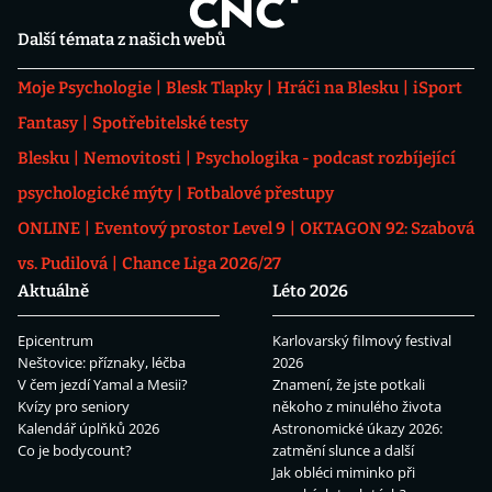
Další témata z našich webů
Moje Psychologie
Blesk Tlapky
Hráči na Blesku
iSport
Fantasy
Spotřebitelské testy
Blesku
Nemovitosti
Psychologika - podcast rozbíjející
psychologické mýty
Fotbalové přestupy
ONLINE
Eventový prostor Level 9
OKTAGON 92: Szabová
vs. Pudilová
Chance Liga 2026/27
Aktuálně
Léto 2026
Epicentrum
Karlovarský filmový festival
Neštovice: příznaky, léčba
2026
V čem jezdí Yamal a Mesii?
Znamení, že jste potkali
Kvízy pro seniory
někoho z minulého života
Kalendář úplňků 2026
Astronomické úkazy 2026:
Co je bodycount?
zatmění slunce a další
Jak obléci miminko při