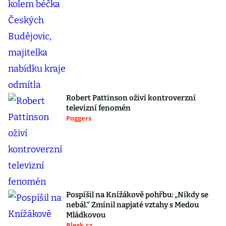
Robert Pattinson oživí kontroverzní
televizní fenomén
Poggers
Pospíšil na Knížákově pohřbu: „Nikdy se
nebál.“ Zmínil napjaté vztahy s Medou
Mládkovou
Blesk.cz