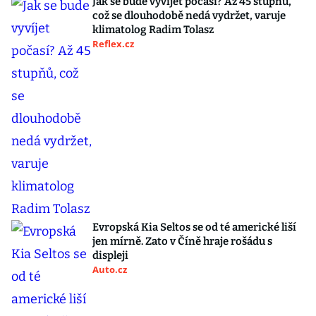
Jak se bude vyvíjet počasí? Až 45 stupňů,
což se dlouhodobě nedá vydržet, varuje
klimatolog Radim Tolasz
Reflex.cz
Evropská Kia Seltos se od té americké liší
jen mírně. Zato v Číně hraje rošádu s
displeji
Auto.cz