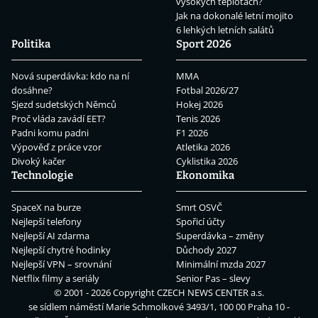
vysokých teplotách?
Jak na dokonalé letní mojito
6 lehkých letních salátů
Politika
Sport 2026
Nová superdávka: kdo na ní
MMA
dosáhne?
Fotbal 2026/27
Sjezd sudetských Němců
Hokej 2026
Proč vláda zavádí EET?
Tenis 2026
Padni komu padni
F1 2026
Výpověď z práce vzor
Atletika 2026
Divoký kačer
Cyklistika 2026
Technologie
Ekonomika
SpaceX na burze
Smrt OSVČ
Nejlepší telefony
Spořicí účty
Nejlepší AI zdarma
Superdávka – změny
Nejlepší chytré hodinky
Důchody 2027
Nejlepší VPN – srovnání
Minimální mzda 2027
Netflix filmy a seriály
Senior Pas – slevy
© 2001 - 2026 Copyright
CZECH NEWS CENTER a.s.
se sídlem náměstí Marie Schmolkové 3493/1, 100 00 Praha 10 -