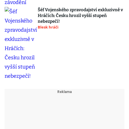
Šéf Vojenského zpravodajství exkluzivně v
Hráčích: Česku hrozil vyšší stupeň
nebezpečí!
Blesk hráči