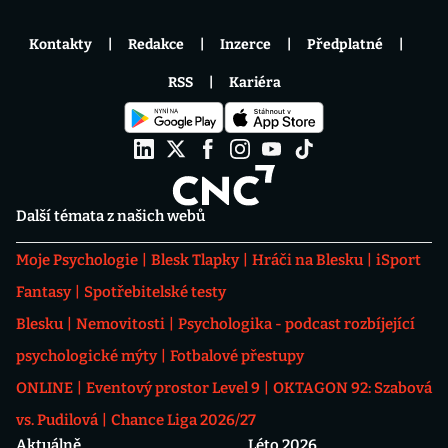
Kontakty
Redakce
Inzerce
Předplatné
RSS
Kariéra
Další témata z našich webů
Moje Psychologie
Blesk Tlapky
Hráči na Blesku
iSport
Fantasy
Spotřebitelské testy
Blesku
Nemovitosti
Psychologika - podcast rozbíjející
psychologické mýty
Fotbalové přestupy
ONLINE
Eventový prostor Level 9
OKTAGON 92: Szabová
vs. Pudilová
Chance Liga 2026/27
Aktuálně
Léto 2026