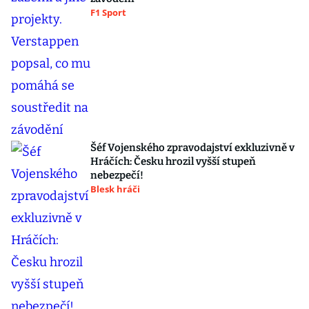
F1 Sport
Šéf Vojenského zpravodajství exkluzivně v
Hráčích: Česku hrozil vyšší stupeň
nebezpečí!
Blesk hráči