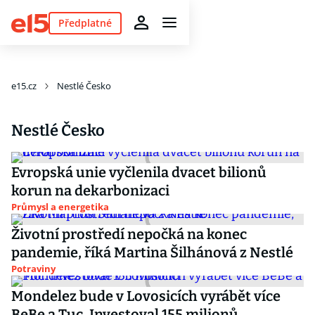
Předplatné
e15.cz
Nestlé Česko
Nestlé Česko
Evropská unie vyčlenila dvacet bilionů
korun na dekarbonizaci
Průmysl a energetika
Životní prostředí nepočká na konec
pandemie, říká Martina Šilhánová z Nestlé
Potraviny
Mondelez bude v Lovosicích vyrábět více
BeBe a Tuc. Investoval 155 milionů