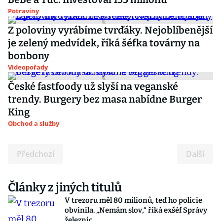
Potraviny
Z poloviny vyrábíme tvrďáky. Nejoblíbenější
je zelený medvídek, říká šéfka továrny na
bonbony
Videopořady
České fastfoody už slyší na veganské
trendy. Burgery bez masa nabídne Burger
King
Obchod a služby
Předchozí
Další
Články z jiných titulů
V trezoru měl 80 milionů, teď ho policie
obvinila. „Nemám slov,“ říká exšéf Správy
železnic