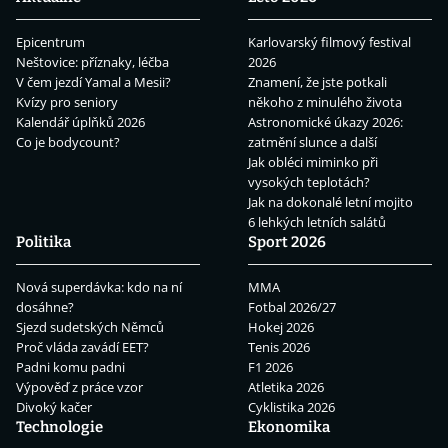
Epicentrum
Karlovarský filmový festival
Neštovice: příznaky, léčba
2026
V čem jezdí Yamal a Mesii?
Znamení, že jste potkali
Kvízy pro seniory
někoho z minulého života
Kalendář úplňků 2026
Astronomické úkazy 2026:
Co je bodycount?
zatmění slunce a další
Jak obléci miminko při
vysokých teplotách?
Jak na dokonalé letní mojito
6 lehkých letních salátů
Politika
Sport 2026
Nová superdávka: kdo na ní
MMA
dosáhne?
Fotbal 2026/27
Sjezd sudetských Němců
Hokej 2026
Proč vláda zavádí EET?
Tenis 2026
Padni komu padni
F1 2026
Výpověď z práce vzor
Atletika 2026
Divoký kačer
Cyklistika 2026
Technologie
Ekonomika