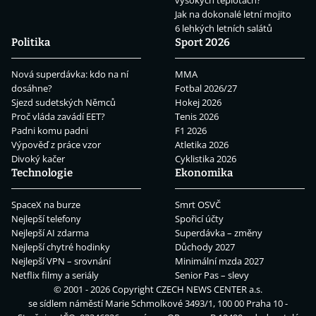
vysokých teplotách?
Jak na dokonalé letní mojito
6 lehkých letních salátů
Politika
Sport 2026
Nová superdávka: kdo na ní
MMA
dosáhne?
Fotbal 2026/27
Sjezd sudetských Němců
Hokej 2026
Proč vláda zavádí EET?
Tenis 2026
Padni komu padni
F1 2026
Výpověď z práce vzor
Atletika 2026
Divoký kačer
Cyklistika 2026
Technologie
Ekonomika
SpaceX na burze
Smrt OSVČ
Nejlepší telefony
Spořicí účty
Nejlepší AI zdarma
Superdávka – změny
Nejlepší chytré hodinky
Důchody 2027
Nejlepší VPN – srovnání
Minimální mzda 2027
Netflix filmy a seriály
Senior Pas – slevy
© 2001 - 2026 Copyright
CZECH NEWS CENTER a.s.
se sídlem náměstí Marie Schmolkové 3493/1, 100 00 Praha 10 -