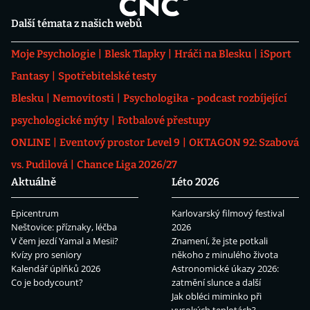
Další témata z našich webů
Moje Psychologie
Blesk Tlapky
Hráči na Blesku
iSport
Fantasy
Spotřebitelské testy
Blesku
Nemovitosti
Psychologika - podcast rozbíjející
psychologické mýty
Fotbalové přestupy
ONLINE
Eventový prostor Level 9
OKTAGON 92: Szabová
vs. Pudilová
Chance Liga 2026/27
Aktuálně
Léto 2026
Epicentrum
Karlovarský filmový festival
Neštovice: příznaky, léčba
2026
V čem jezdí Yamal a Mesii?
Znamení, že jste potkali
Kvízy pro seniory
někoho z minulého života
Kalendář úplňků 2026
Astronomické úkazy 2026:
Co je bodycount?
zatmění slunce a další
Jak obléci miminko při