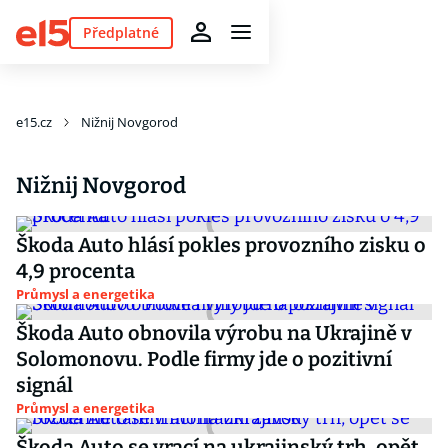
Předplatné
e15.cz
Nižnij Novgorod
Nižnij Novgorod
Škoda Auto hlásí pokles provozního zisku o
4,9 procenta
Průmysl a energetika
Škoda Auto obnovila výrobu na Ukrajině v
Solomonovu. Podle firmy jde o pozitivní
signál
Průmysl a energetika
Škoda Auto se vrací na ukrajinský trh, opět