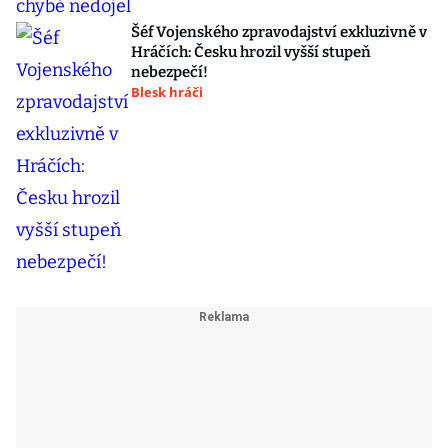
Šéf Vojenského zpravodajství exkluzivně v
Hráčích: Česku hrozil vyšší stupeň
nebezpečí!
Blesk hráči