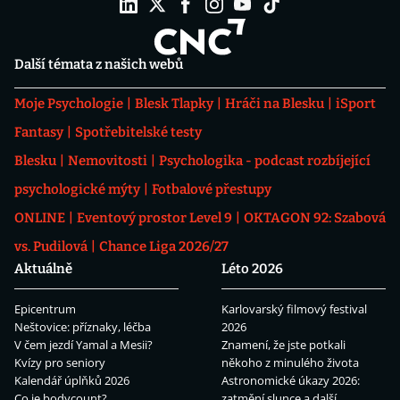
Další témata z našich webů
Moje Psychologie
Blesk Tlapky
Hráči na Blesku
iSport
Fantasy
Spotřebitelské testy
Blesku
Nemovitosti
Psychologika - podcast rozbíjející
psychologické mýty
Fotbalové přestupy
ONLINE
Eventový prostor Level 9
OKTAGON 92: Szabová
vs. Pudilová
Chance Liga 2026/27
Aktuálně
Léto 2026
Epicentrum
Karlovarský filmový festival
Neštovice: příznaky, léčba
2026
V čem jezdí Yamal a Mesii?
Znamení, že jste potkali
Kvízy pro seniory
někoho z minulého života
Kalendář úplňků 2026
Astronomické úkazy 2026:
Co je bodycount?
zatmění slunce a další