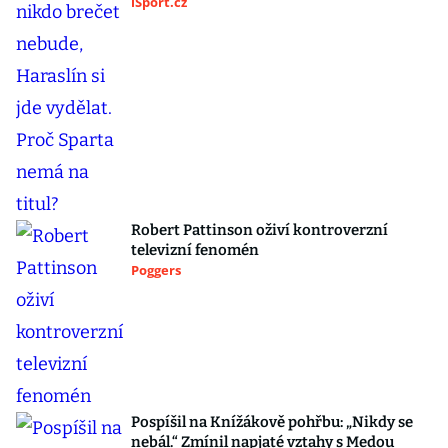
iSport.cz
Robert Pattinson oživí kontroverzní
televizní fenomén
Poggers
Pospíšil na Knížákově pohřbu: „Nikdy se
nebál.“ Zmínil napjaté vztahy s Medou