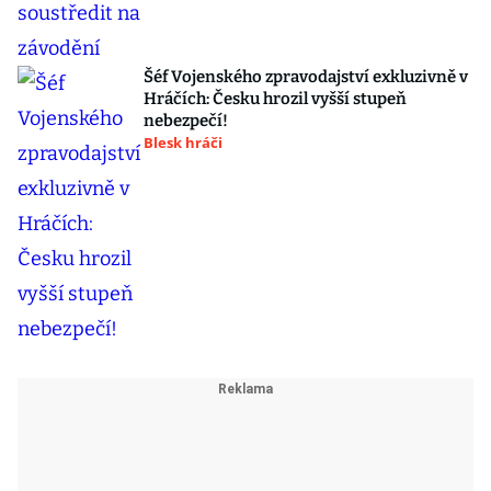
Šéf Vojenského zpravodajství exkluzivně v
Hráčích: Česku hrozil vyšší stupeň
nebezpečí!
Blesk hráči