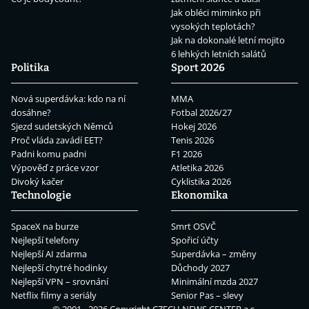
Jak obléci miminko při
vysokých teplotách?
Jak na dokonalé letní mojito
6 lehkých letních salátů
Politika
Sport 2026
Nová superdávka: kdo na ní
MMA
dosáhne?
Fotbal 2026/27
Sjezd sudetských Němců
Hokej 2026
Proč vláda zavádí EET?
Tenis 2026
Padni komu padni
F1 2026
Výpověď z práce vzor
Atletika 2026
Divoký kačer
Cyklistika 2026
Technologie
Ekonomika
SpaceX na burze
Smrt OSVČ
Nejlepší telefony
Spořicí účty
Nejlepší AI zdarma
Superdávka – změny
Nejlepší chytré hodinky
Důchody 2027
Nejlepší VPN – srovnání
Minimální mzda 2027
Netflix filmy a seriály
Senior Pas – slevy