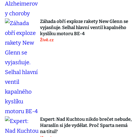
Záhada obří exploze rakety New Glenn se
vyjasňuje. Selhal hlavní ventil kapalného
kyslíku motoru BE-4
Živě.cz
Expert: Nad Kuchtou nikdo brečet nebude,
Haraslín si jde vydělat. Proč Sparta nemá
na titul?