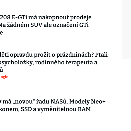
 208 E-GTi má nakopnout prodeje
Na žádném SUV ale označení GTi
e
děti opravdu prožít o prázdninách? Ptali
psycholožky, rodinného terapeuta a
ů
logie
y má „novou“ řadu NASů. Modely Neo+
výkonem, SSD a vyměnitelnou RAM