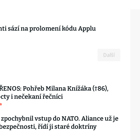
ti sází na prolomení kódu Applu
Další
ENOS: Pohřeb Milana Knížáka (†86),
octy i nečekaní řečníci
a
 zpochybnil vstup do NATO. Aliance už je
 bezpečnosti, řídí ji staré doktríny