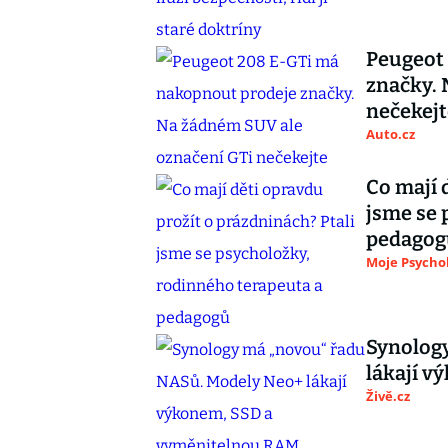
Peugeot
značky. 
nečekejt
Auto.cz
Co mají 
jsme se 
pedagog
Moje Psycho
Synolog
lákají 
Živě.cz