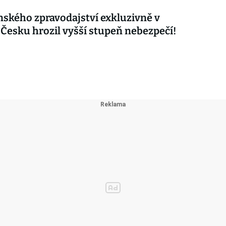
nského zpravodajství exkluzivně v
 Česku hrozil vyšší stupeň nebezpečí!