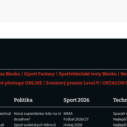
 na Blesku
iSport Fantasy
Spotřebitelské testy Blesku
Ne
vé přestupy ONLINE
Eventový prostor Level 9
OKTAGON 92
Politika
Sport 2026
Techn
estival
Nová superdávka: kdo na ní
MMA
SpaceX 
dosáhne?
Fotbal 2026/27
Nejlepší
ali
Sjezd sudetských Němců
Hokej 2026
Nejlepší