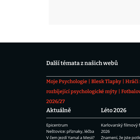
Další témata z našich webů
Moje Psychologie
Blesk Tlapky
Hráči
rozbíjející psychologické mýty
Fotbalo
2026/27
Aktuálně
Léto 2026
Epicentrum
Karlovarský filmový f
Neštovice: příznaky, léčba
2026
V čem jezdí Yamal a Mesii?
Znamení, že jste potk