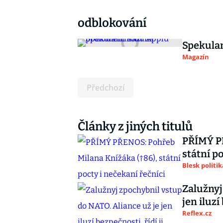
odblokování
Spekulan
Magazín
Předchozí
Články z jiných titulů
PŘÍMÝ PŘ
státní p
Blesk politik
Zalužnyj
jen iluzí
Reflex.cz