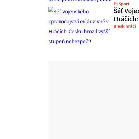
F1 Sport
Šéf Voje
Hráčích:
Blesk hráči