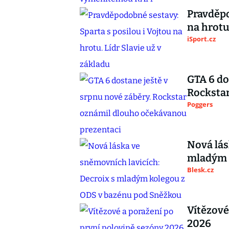
Pravděpo
na hrotu
iSport.cz
GTA 6 do
Rocksta
Poggers
Nová lás
mladým 
Blesk.cz
Vítězové
2026