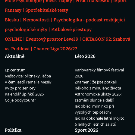
Moje Psychologie
Blesk Tlapky
Hráči na Blesku
iSport
Fantasy
Spotřebitelské testy
Blesku
Nemovitosti
Psychologika - podcast rozbíjející
psychologické mýty
Fotbalové přestupy
ONLINE
Eventový prostor Level 9
OKTAGON 92: Szabová
vs. Pudilová
Chance Liga 2026/27
Aktuálně
Léto 2026
Epicentrum
Karlovarský filmový festival
Neštovice: příznaky, léčba
2026
V čem jezdí Yamal a Mesii?
Znamení, že jste potkali
Kvízy pro seniory
někoho z minulého života
Kalendář úplňků 2026
Astronomické úkazy 2026:
Co je bodycount?
zatmění slunce a další
Jak obléci miminko při
vysokých teplotách?
Jak na dokonalé letní mojito
6 lehkých letních salátů
Politika
Sport 2026