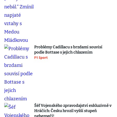
Problémy Cadillacu s brzdami souvisí
podle Bottase s jejich chlazením
F1 Sport
Šéf Vojenského zpravodajství exkluzivně v
Hráčích: Česku hrozil vyšší stupeň
nebezpečí!