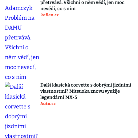
přetrvává. Všichni o něm vědí, jen moc
nevědí, co s ním
Reflex.cz
Další klasická corvette s dobrými jízdními
vlastnostmi? Mitsuoka znovu využije
legendární MX-5
Auto.cz