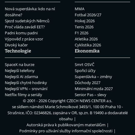
Nová superdávka: kdo na ní
MMA
dosáhne?
Fotbal 2026/27
Sjezd sudetských Němců
Hokej 2026
Proč vláda zavádí EET?
Tenis 2026
Padni komu padni
F1 2026
Výpověď z práce vzor
Atletika 2026
Divoký kačer
Cyklistika 2026
Technologie
Ekonomika
SpaceX na burze
Smrt OSVČ
Nejlepší telefony
Spořicí účty
Nejlepší AI zdarma
Superdávka – změny
Nejlepší chytré hodinky
Důchody 2027
Nejlepší VPN – srovnání
Minimální mzda 2027
Netflix filmy a seriály
Senior Pas – slevy
© 2001 - 2026 Copyright
CZECH NEWS CENTER a.s.
se sídlem náměstí Marie Schmolkové 3493/1, 100 00 Praha 10 -
Strašnice, IČO: 02346826, zapsána v OR, sp.zn. B 19490 a dodavatelé
obsahu
Autorská práva k publikovaným materiálům
Podmínky pro užívání služby informační společnosti