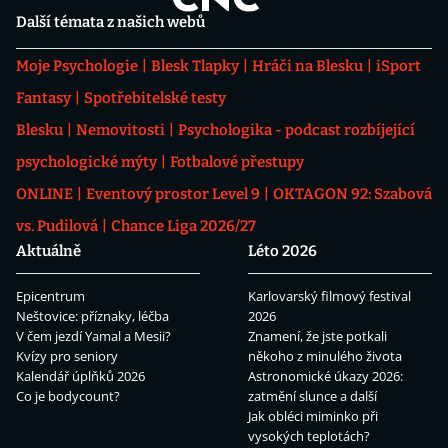
Další témata z našich webů
Moje Psychologie
Blesk Tlapky
Hráči na Blesku
iSport
Fantasy
Spotřebitelské testy
Blesku
Nemovitosti
Psychologika - podcast rozbíjející
psychologické mýty
Fotbalové přestupy
ONLINE
Eventový prostor Level 9
OKTAGON 92: Szabová
vs. Pudilová
Chance Liga 2026/27
Aktuálně
Léto 2026
Epicentrum
Karlovarský filmový festival
Neštovice: příznaky, léčba
2026
V čem jezdí Yamal a Mesii?
Znamení, že jste potkali
Kvízy pro seniory
někoho z minulého života
Kalendář úplňků 2026
Astronomické úkazy 2026:
Co je bodycount?
zatmění slunce a další
Jak obléci miminko při
vysokých teplotách?