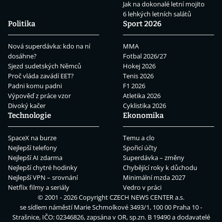
Jak na dokonalé letní mojito
6 lehkých letních salátů
Politika
Sport 2026
Nová superdávka: kdo na ní
MMA
dosáhne?
Fotbal 2026/27
Sjezd sudetských Němců
Hokej 2026
Proč vláda zavádí EET?
Tenis 2026
Padni komu padni
F1 2026
Výpověď z práce vzor
Atletika 2026
Divoký kačer
Cyklistika 2026
Technologie
Ekonomika
SpaceX na burze
Temu a clo
Nejlepší telefony
Spořicí účty
Nejlepší AI zdarma
Superdávka – změny
Nejlepší chytré hodinky
Chybějící roky k důchodu
Nejlepší VPN – srovnání
Minimální mzda 2027
Netflix filmy a seriály
Vedro v práci
© 2001 - 2026 Copyright
CZECH NEWS CENTER a.s.
se sídlem náměstí Marie Schmolkové 3493/1, 100 00 Praha 10 -
Strašnice, IČO: 02346826, zapsána v OR, sp.zn. B 19490 a dodavatelé