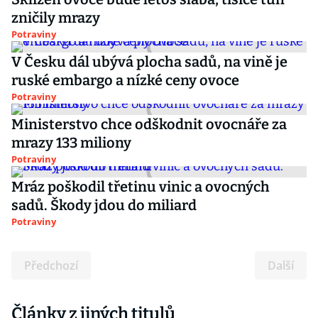
zničily mrazy
Potraviny
V Česku dál ubývá plocha sadů, na vině je
ruské embargo a nízké ceny ovoce
Potraviny
Ministerstvo chce odškodnit ovocnáře za
mrazy 133 miliony
Potraviny
Mráz poškodil třetinu vinic a ovocných
sadů. Škody jdou do miliard
Potraviny
Předchozí
Další
Články z jiných titulů