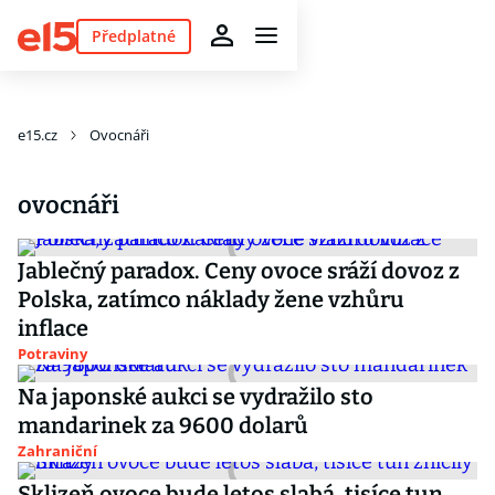
Předplatné
e15.cz
Ovocnáři
ovocnáři
Jablečný paradox. Ceny ovoce sráží dovoz z
Polska, zatímco náklady žene vzhůru
inflace
Potraviny
Na japonské aukci se vydražilo sto
mandarinek za 9600 dolarů
Zahraniční
Sklizeň ovoce bude letos slabá, tisíce tun