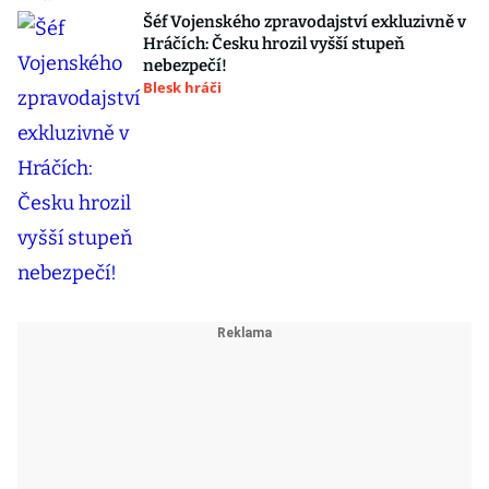
Šéf Vojenského zpravodajství exkluzivně v
Hráčích: Česku hrozil vyšší stupeň
nebezpečí!
Blesk hráči