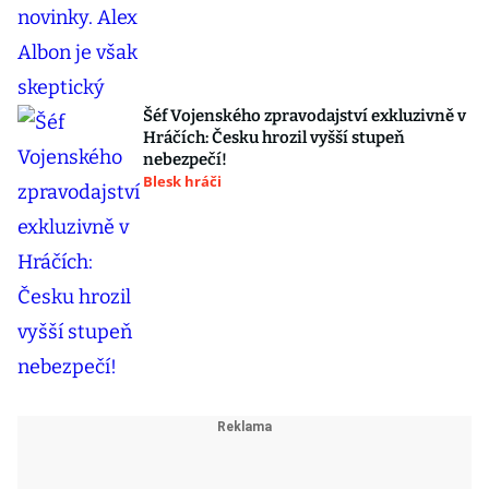
Šéf Vojenského zpravodajství exkluzivně v
Hráčích: Česku hrozil vyšší stupeň
nebezpečí!
Blesk hráči