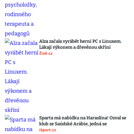
Alza začala vyrábět herní PC s Linuxem.
Lákají výkonem a dřevěnou skříní
Živě.cz
Sparta má nabídku na Haraslína! Ozval se
klub ze Saúdské Arábie, jedná se
iSport.cz