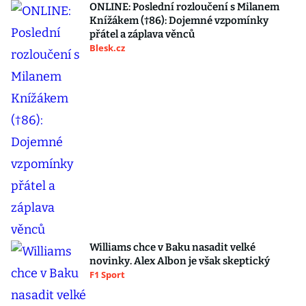
ONLINE: Poslední rozloučení s Milanem
Knížákem (†86): Dojemné vzpomínky
přátel a záplava věnců
Blesk.cz
Williams chce v Baku nasadit velké
novinky. Alex Albon je však skeptický
F1 Sport