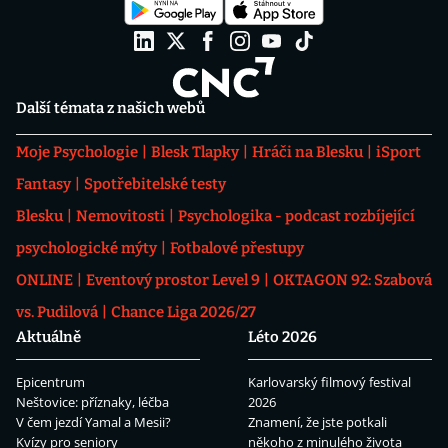
Další témata z našich webů
Moje Psychologie
Blesk Tlapky
Hráči na Blesku
iSport
Fantasy
Spotřebitelské testy
Blesku
Nemovitosti
Psychologika - podcast rozbíjející
psychologické mýty
Fotbalové přestupy
ONLINE
Eventový prostor Level 9
OKTAGON 92: Szabová
vs. Pudilová
Chance Liga 2026/27
Aktuálně
Léto 2026
Epicentrum
Karlovarský filmový festival
Neštovice: příznaky, léčba
2026
V čem jezdí Yamal a Mesii?
Znamení, že jste potkali
Kvízy pro seniory
někoho z minulého života