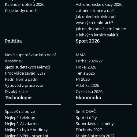
Kalendář úplňků 2026
Astronomické úkazy 2026:
Co je bodycount?
zatmění slunce a další
Jak obléci miminko při
vysokých teplotách?
Jak na dokonalé letní mojito
6 lehkých letních salátů
Politika
Sport 2026
Nová superdávka: kdo na ní
MMA
dosáhne?
Fotbal 2026/27
Sjezd sudetských Němců
Hokej 2026
Proč vláda zavádí EET?
Tenis 2026
Padni komu padni
F1 2026
Výpověď z práce vzor
Atletika 2026
Divoký kačer
Cyklistika 2026
Technologie
Ekonomika
SpaceX na burze
Smrt OSVČ
Nejlepší telefony
Spořicí účty
Nejlepší AI zdarma
Superdávka – změny
Nejlepší chytré hodinky
Důchody 2027
Nejlepší VPN – srovnání
Minimální mzda 2027