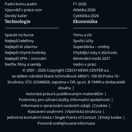
Padni komu padni
F1 2026
Výpověď z práce vzor
Atletika 2026
Divoký kačer
Cyklistika 2026
Technologie
Ekonomika
SpaceX na burze
Temu a clo
Nejlepší telefony
Spořicí účty
Nejlepší AI zdarma
Superdávka – změny
Nejlepší chytré hodinky
Chybějící roky k důchodu
Nejlepší VPN – srovnání
Minimální mzda 2027
Netflix filmy a seriály
Vedro v práci
© 2001 - 2026 Copyright
CZECH NEWS CENTER a.s.
se sídlem náměstí Marie Schmolkové 3493/1, 100 00 Praha 10 -
Strašnice, IČO: 02346826, zapsána v OR, sp.zn. B 19490 a dodavatelé
obsahu
Autorská práva k publikovaným materiálům
Podmínky pro užívání služby informační společnosti
Informace o zpracování osobních údajů
Cookies
Nastavení soukromí
Vlastnická struktura
Jednotná kontaktní místa / Single Points of Contact
Etický kodex
Povinně zveřejňované informace