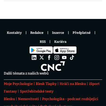
Kontakty
Redakce
Inzerce
Předplatné
RSS
Kariéra
Další témata z našich webů
Moje Psychologie
Blesk Tlapky
Hráči na Blesku
iSport
Fantasy
Spotřebitelské testy
Blesku
Nemovitosti
Psychologika - podcast rozbíjející