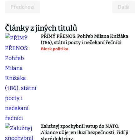
Předchozí
Další
Články z jiných titulů
PŘÍMÝ PŘENOS: Pohřeb Milana Knížáka
(†86), státní pocty i nečekaní řečníci
Blesk politika
Zalužnyj zpochybnil vstup do NATO.
Aliance už je jen iluzí bezpečnosti, řídí ji
staré doktríny