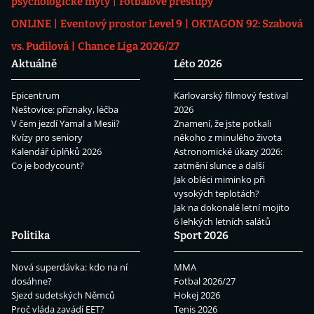
psychologické mýty
Fotbalové přestupy
ONLINE
Eventový prostor Level 9
OKTAGON 92: Szabová
vs. Pudilová
Chance Liga 2026/27
Aktuálně
Léto 2026
Epicentrum
Karlovarský filmový festival
Neštovice: příznaky, léčba
2026
V čem jezdí Yamal a Mesii?
Znamení, že jste potkali
Kvízy pro seniory
někoho z minulého života
Kalendář úplňků 2026
Astronomické úkazy 2026:
Co je bodycount?
zatmění slunce a další
Jak obléci miminko při
vysokých teplotách?
Jak na dokonalé letní mojito
6 lehkých letních salátů
Politika
Sport 2026
Nová superdávka: kdo na ní
MMA
dosáhne?
Fotbal 2026/27
Sjezd sudetských Němců
Hokej 2026
Proč vláda zavádí EET?
Tenis 2026