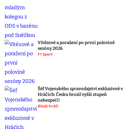
Vítězové a poražení po první polovině
sezóny 2026
F1 Sport
Šéf Vojenského zpravodajství exkluzivně v
Hráčích: Česku hrozil vyšší stupeň
nebezpečí!
Blesk hráči