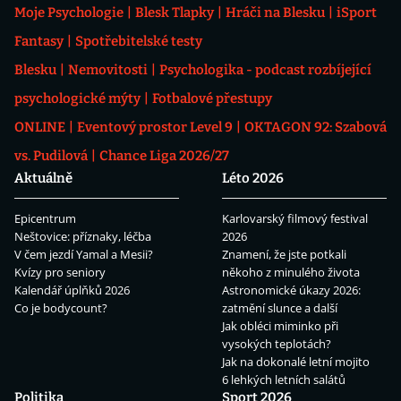
Moje Psychologie
Blesk Tlapky
Hráči na Blesku
iSport
Fantasy
Spotřebitelské testy
Blesku
Nemovitosti
Psychologika - podcast rozbíjející
psychologické mýty
Fotbalové přestupy
ONLINE
Eventový prostor Level 9
OKTAGON 92: Szabová
vs. Pudilová
Chance Liga 2026/27
Aktuálně
Léto 2026
Epicentrum
Karlovarský filmový festival
Neštovice: příznaky, léčba
2026
V čem jezdí Yamal a Mesii?
Znamení, že jste potkali
Kvízy pro seniory
někoho z minulého života
Kalendář úplňků 2026
Astronomické úkazy 2026:
Co je bodycount?
zatmění slunce a další
Jak obléci miminko při
vysokých teplotách?
Jak na dokonalé letní mojito
6 lehkých letních salátů
Politika
Sport 2026