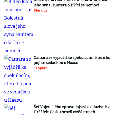
Biden kvůli rakovině trpí! Bolestná slova
jeho syna Huntera o šířící se nemoci
Blesk.cz
Câmara se vyjádřil ke spekulacím, které ho
pojí se sedačkou u Haasu
F1 Sport
Šéf Vojenského zpravodajství exkluzivně v
Hráčích: Česku hrozil vyšší stupeň