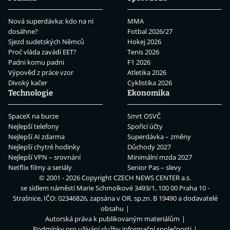
Nová superdávka: kdo na ní
MMA
dosáhne?
Fotbal 2026/27
Sjezd sudetských Němců
Hokej 2026
Proč vláda zavádí EET?
Tenis 2026
Padni komu padni
F1 2026
Výpověď z práce vzor
Atletika 2026
Divoký kačer
Cyklistika 2026
Technologie
Ekonomika
SpaceX na burze
Smrt OSVČ
Nejlepší telefony
Spořicí účty
Nejlepší AI zdarma
Superdávka – změny
Nejlepší chytré hodinky
Důchody 2027
Nejlepší VPN – srovnání
Minimální mzda 2027
Netflix filmy a seriály
Senior Pas – slevy
© 2001 - 2026 Copyright
CZECH NEWS CENTER a.s.
se sídlem náměstí Marie Schmolkové 3493/1, 100 00 Praha 10 -
Strašnice, IČO: 02346826, zapsána v OR, sp.zn. B 19490 a dodavatelé
obsahu
Autorská práva k publikovaným materiálům
Podmínky pro užívání služby informační společnosti