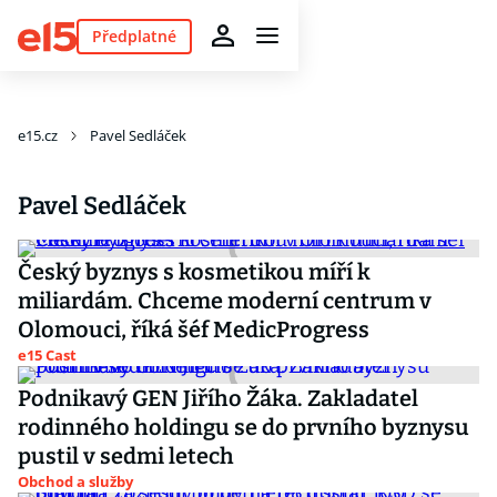
Předplatné
e15.cz
Pavel Sedláček
Pavel Sedláček
Český byznys s kosmetikou míří k
miliardám. Chceme moderní centrum v
Olomouci, říká šéf MedicProgress
e15 Cast
Podnikavý GEN Jiřího Žáka. Zakladatel
rodinného holdingu se do prvního byznysu
pustil v sedmi letech
Obchod a služby