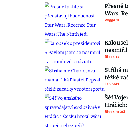
Přesně t
Wars. Re
Poggers
Kalousek
nesmířil!
Blesk.cz
Stříhá m
těžké za
F1 Sport
Šéf Voje
Hráčích:
Blesk hráči