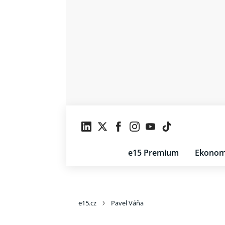
e15 Premium
Ekonom
e15.cz
Pavel Váňa