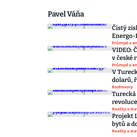
Pavel Váňa
Čistý zi
Energo-P
Průmysl a e
VIDEO: Č
v české r
Průmysl a e
V Turec
dolarů, 
Rozhovory
Turecká 
revoluce
Reality a st
Projekt 
bytů a 
Reality a st