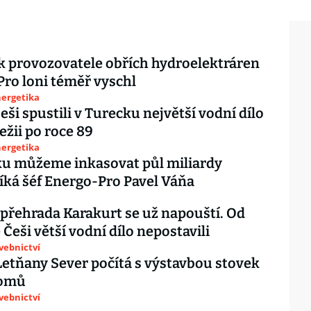
sk provozovatele obřích hydroelektráren
ro loni téměř vyschl
nergetika
eši spustili v Turecku největší vodní dílo
ežii po roce 89
nergetika
ku můžeme inkasovat půl miliardy
říká šéf Energo-Pro Pavel Váňa
přehrada Karakurt se už napouští. Od
 Češi větší vodní dílo nepostavili
avebnictví
Letňany Sever počítá s výstavbou stovek
domů
avebnictví