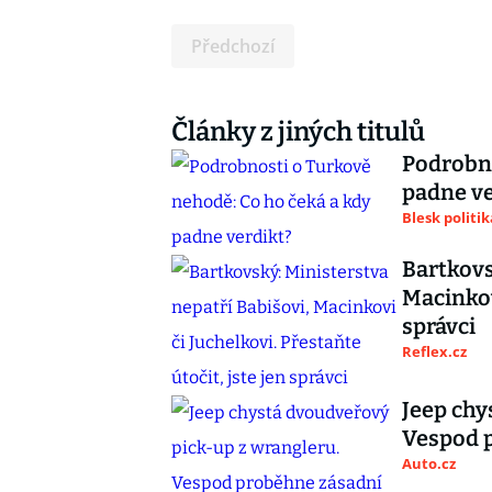
Předchozí
Články z jiných titulů
Podrobno
padne ve
Blesk politik
Bartkovs
Macinkovi
správci
Reflex.cz
Jeep chy
Vespod 
Auto.cz