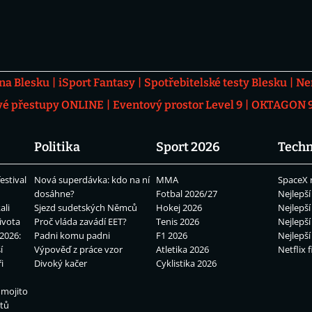
 na Blesku
iSport Fantasy
Spotřebitelské testy Blesku
Ne
vé přestupy ONLINE
Eventový prostor Level 9
OKTAGON 92
Politika
Sport 2026
Techn
estival
Nová superdávka: kdo na ní
MMA
SpaceX 
dosáhne?
Fotbal 2026/27
Nejlepší
ali
Sjezd sudetských Němců
Hokej 2026
Nejlepší
ivota
Proč vláda zavádí EET?
Tenis 2026
Nejlepší
2026:
Padni komu padni
F1 2026
Nejlepší
í
Výpověď z práce vzor
Atletika 2026
Netflix f
i
Divoký kačer
Cyklistika 2026
 mojito
átů