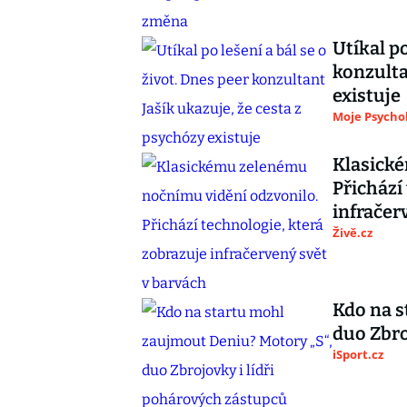
Utíkal po
konzulta
existuje
Moje Psycho
Klasick
Přichází
infračer
Živě.cz
Kdo na s
duo Zbro
iSport.cz