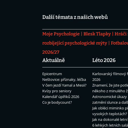
Další témata z našich webů
Moje Psychologie
Blesk Tlapky
Hráči
rozbíjející psychologické mýty
Fotbalo
2026/27
Aktuálně
Léto 2026
Epicentrum
Karlovarský filmový f
Neštovice: příznaky, léčba
2026
V čem jezdí Yamal a Mesii?
Znamení, že jste potk
Kvízy pro seniory
někoho z minulého ž
Kalendář úplňků 2026
Astronomické úkazy 
Co je bodycount?
zatmění slunce a dalš
Jak obléci miminko př
vysokých teplotách?
Jak na dokonalé letní
6 lehkých letních sal