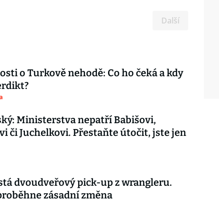
Další
sti o Turkově nehodě: Co ho čeká a kdy
rdikt?
a
ký: Ministerstva nepatří Babišovi,
 či Juchelkovi. Přestaňte útočit, jste jen
stá dvoudveřový pick-up z wrangleru.
proběhne zásadní změna