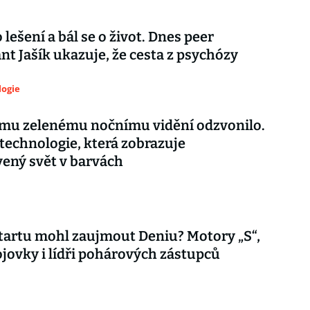
 lešení a bál se o život. Dnes peer
nt Jašík ukazuje, že cesta z psychózy
logie
ému zelenému nočnímu vidění odzvonilo.
 technologie, která zobrazuje
vený svět v barvách
tartu mohl zaujmout Deniu? Motory „S“,
jovky i lídři pohárových zástupců