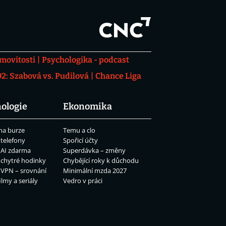
movitosti
Psychologika - podcast
: Szabová vs. Pudilová
Chance Liga
ologie
Ekonomika
na burze
Temu a clo
 telefony
Spořicí účty
 AI zdarma
Superdávka – změny
 chytré hodinky
Chybějící roky k důchodu
 VPN – srovnání
Minimální mzda 2027
ilmy a seriály
Vedro v práci