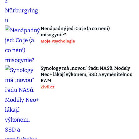
Nenápadný jed: Co je (a co není)
misogynie?
Moje Psychologie
Synology má „novou“ řadu NASů. Modely
Neo+ lákají výkonem, SSD a vyměnitelnou
RAM
Živě.cz