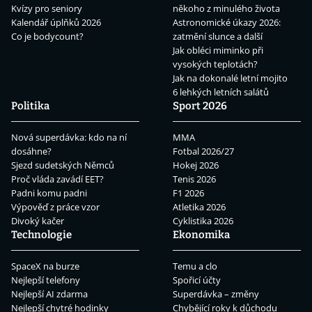
Kvízy pro seniory
někoho z minulého života
Kalendář úplňků 2026
Astronomické úkazy 2026:
Co je bodycount?
zatmění slunce a další
Jak obléci miminko při
vysokých teplotách?
Jak na dokonalé letní mojito
6 lehkých letních salátů
Politika
Sport 2026
Nová superdávka: kdo na ní
MMA
dosáhne?
Fotbal 2026/27
Sjezd sudetských Němců
Hokej 2026
Proč vláda zavádí EET?
Tenis 2026
Padni komu padni
F1 2026
Výpověď z práce vzor
Atletika 2026
Divoký kačer
Cyklistika 2026
Technologie
Ekonomika
SpaceX na burze
Temu a clo
Nejlepší telefony
Spořicí účty
Nejlepší AI zdarma
Superdávka – změny
Nejlepší chytré hodinky
Chybějící roky k důchodu