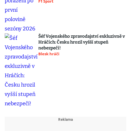
F1 Sport
Šéf Vojenského zpravodajství exkluzivně v
Hráčích: Česku hrozil vyšší stupeň
nebezpečí!
Blesk hráči