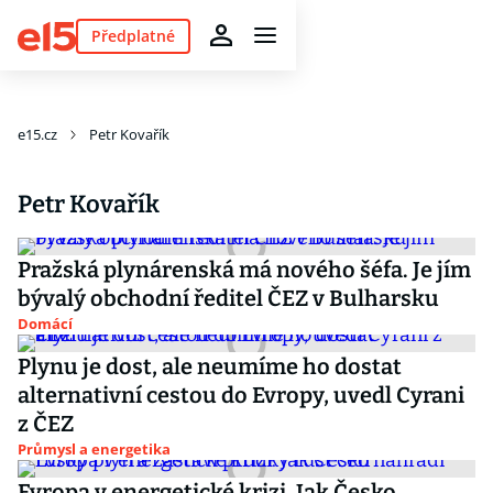
Předplatné
e15.cz
Petr Kovařík
Petr Kovařík
Pražská plynárenská má nového šéfa. Je jím
bývalý obchodní ředitel ČEZ v Bulharsku
Domácí
Plynu je dost, ale neumíme ho dostat
alternativní cestou do Evropy, uvedl Cyrani
z ČEZ
Průmysl a energetika
Evropa v energetické krizi. Jak Česko