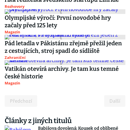
Rozhovory
Olympijské výročí: První novodobé hry
začaly před 125 lety
Magazín
Pád letadla v Pákistánu zřejmě přežil jeden
z cestujících, stroj spadl do sídliště
Zahraniční
Vatikán otevírá archivy. Je tam kus temné
české historie
Magazín
Předchozí
Další
Články z jiných titulů
Babišova dovolená: Kousek od oblíbené