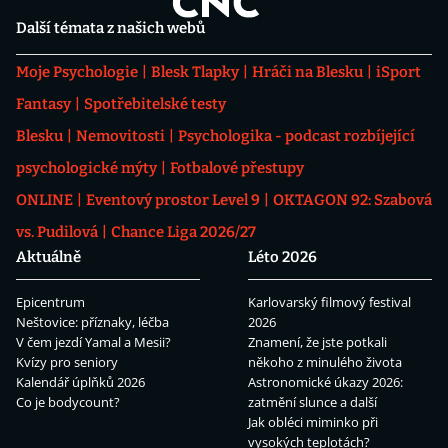
Další témata z našich webů
Moje Psychologie
Blesk Tlapky
Hráči na Blesku
iSport
Fantasy
Spotřebitelské testy
Blesku
Nemovitosti
Psychologika - podcast rozbíjející
psychologické mýty
Fotbalové přestupy
ONLINE
Eventový prostor Level 9
OKTAGON 92: Szabová
vs. Pudilová
Chance Liga 2026/27
Aktuálně
Léto 2026
Epicentrum
Karlovarský filmový festival
Neštovice: příznaky, léčba
2026
V čem jezdí Yamal a Mesii?
Znamení, že jste potkali
Kvízy pro seniory
někoho z minulého života
Kalendář úplňků 2026
Astronomické úkazy 2026:
Co je bodycount?
zatmění slunce a další
Jak obléci miminko při
vysokých teplotách?