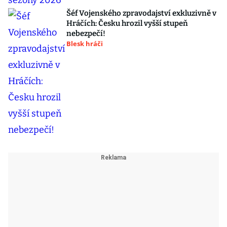
Šéf Vojenského zpravodajství exkluzivně v
Hráčích: Česku hrozil vyšší stupeň
nebezpečí!
Blesk hráči