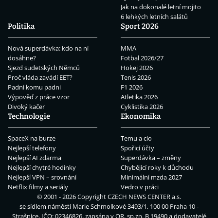
Jak na dokonalé letní mojito
6 lehkých letních salátů
Politika
Sport 2026
Nová superdávka: kdo na ní
MMA
dosáhne?
Fotbal 2026/27
Sjezd sudetských Němců
Hokej 2026
Proč vláda zavádí EET?
Tenis 2026
Padni komu padni
F1 2026
Výpověď z práce vzor
Atletika 2026
Divoký kačer
Cyklistika 2026
Technologie
Ekonomika
SpaceX na burze
Temu a clo
Nejlepší telefony
Spořicí účty
Nejlepší AI zdarma
Superdávka – změny
Nejlepší chytré hodinky
Chybějící roky k důchodu
Nejlepší VPN – srovnání
Minimální mzda 2027
Netflix filmy a seriály
Vedro v práci
© 2001 - 2026 Copyright
CZECH NEWS CENTER a.s.
se sídlem náměstí Marie Schmolkové 3493/1, 100 00 Praha 10 -
Strašnice, IČO: 02346826, zapsána v OR, sp.zn. B 19490 a dodavatelé