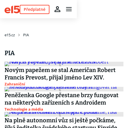
Předplatné
e15.cz
PIA
PIA
Novým papežem se stal Američan Robert
Francis Prevost, přijal jméno Lev XIV.
Zahraniční
Peněženka Google přestane brzy fungovat
na některých zařízeních s Androidem
Technologie a média
Na plně autonomní vůz si ještě počkáme,
říká ředitelka švédského startupu Einride