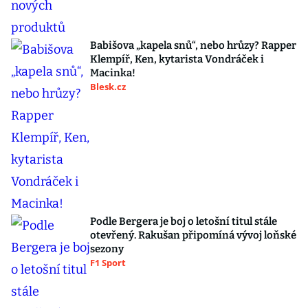
Babišova „kapela snů“, nebo hrůzy? Rapper
Klempíř, Ken, kytarista Vondráček i
Macinka!
Blesk.cz
Podle Bergera je boj o letošní titul stále
otevřený. Rakušan připomíná vývoj loňské
sezony
F1 Sport