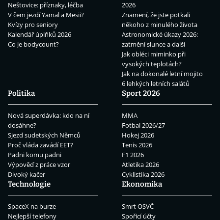
Neštovice: příznaky, léčba
2026
V čem jezdí Yamal a Mesii?
Znamení, že jste potkali
Kvízy pro seniory
někoho z minulého života
Kalendář úplňků 2026
Astronomické úkazy 2026:
Co je bodycount?
zatmění slunce a další
Jak obléci miminko při
vysokých teplotách?
Jak na dokonalé letní mojito
6 lehkých letních salátů
Politika
Sport 2026
Nová superdávka: kdo na ní
MMA
dosáhne?
Fotbal 2026/27
Sjezd sudetských Němců
Hokej 2026
Proč vláda zavádí EET?
Tenis 2026
Padni komu padni
F1 2026
Výpověď z práce vzor
Atletika 2026
Divoký kačer
Cyklistika 2026
Technologie
Ekonomika
SpaceX na burze
Smrt OSVČ
Nejlepší telefony
Spořicí účty