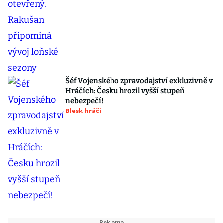
Šéf Vojenského zpravodajství exkluzivně v
Hráčích: Česku hrozil vyšší stupeň
nebezpečí!
Blesk hráči