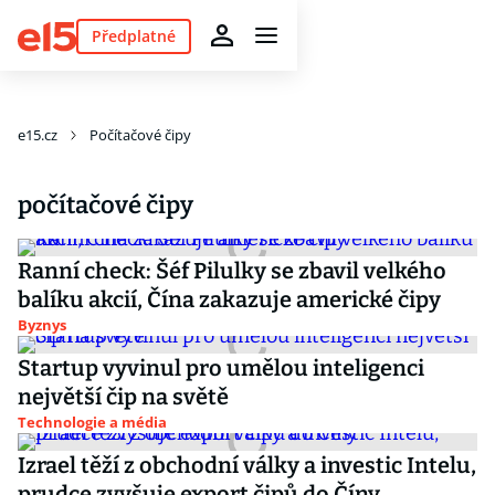
Předplatné
e15.cz
Počítačové čipy
počítačové čipy
Ranní check: Šéf Pilulky se zbavil velkého
balíku akcií, Čína zakazuje americké čipy
Byznys
Startup vyvinul pro umělou inteligenci
největší čip na světě
Technologie a média
Izrael těží z obchodní války a investic Intelu,
prudce zvyšuje export čipů do Číny