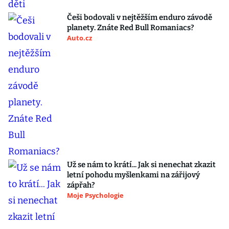
Češi bodovali v nejtěžším enduro závodě
planety. Znáte Red Bull Romaniacs?
Auto.cz
Už se nám to krátí... Jak si nenechat zkazit
letní pohodu myšlenkami na zářijový
zápřah?
Moje Psychologie