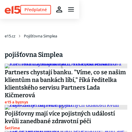
Předplatné
e15.cz
Pojišťovna Simplea
pojišťovna Simplea
Partners chystají banku. "Víme, co se našim
klientům na bankách líbí," říká ředitelka
klientského servisu Partners Lada
Kičmerová
e15 a byznys
Pojišťovny mají více pojistných událostí
kvůli zanedbané zdravotní péči
Šetříme