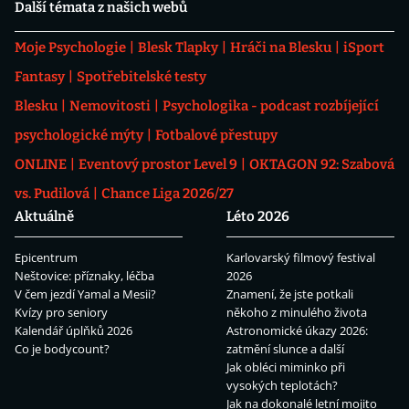
Další témata z našich webů
Moje Psychologie
Blesk Tlapky
Hráči na Blesku
iSport
Fantasy
Spotřebitelské testy
Blesku
Nemovitosti
Psychologika - podcast rozbíjející
psychologické mýty
Fotbalové přestupy
ONLINE
Eventový prostor Level 9
OKTAGON 92: Szabová
vs. Pudilová
Chance Liga 2026/27
Aktuálně
Léto 2026
Epicentrum
Karlovarský filmový festival
Neštovice: příznaky, léčba
2026
V čem jezdí Yamal a Mesii?
Znamení, že jste potkali
Kvízy pro seniory
někoho z minulého života
Kalendář úplňků 2026
Astronomické úkazy 2026:
Co je bodycount?
zatmění slunce a další
Jak obléci miminko při
vysokých teplotách?
Jak na dokonalé letní mojito