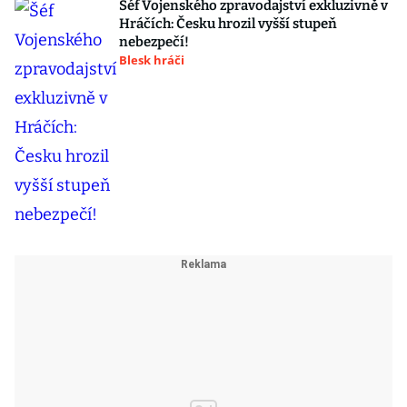
Šéf Vojenského zpravodajství exkluzivně v
Hráčích: Česku hrozil vyšší stupeň
nebezpečí!
Blesk hráči