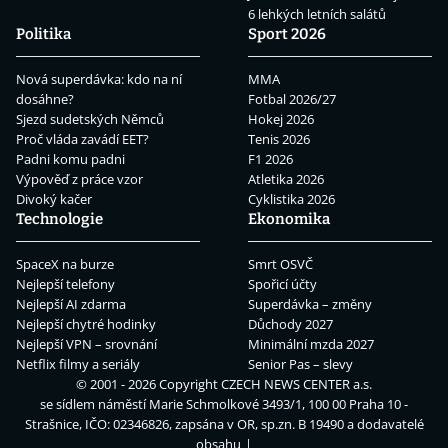
6 lehkých letních salátů
Politika
Sport 2026
Nová superdávka: kdo na ní
MMA
dosáhne?
Fotbal 2026/27
Sjezd sudetských Němců
Hokej 2026
Proč vláda zavádí EET?
Tenis 2026
Padni komu padni
F1 2026
Výpověď z práce vzor
Atletika 2026
Divoký kačer
Cyklistika 2026
Technologie
Ekonomika
SpaceX na burze
Smrt OSVČ
Nejlepší telefony
Spořicí účty
Nejlepší AI zdarma
Superdávka – změny
Nejlepší chytré hodinky
Důchody 2027
Nejlepší VPN – srovnání
Minimální mzda 2027
Netflix filmy a seriály
Senior Pas – slevy
© 2001 - 2026 Copyright
CZECH NEWS CENTER a.s.
se sídlem náměstí Marie Schmolkové 3493/1, 100 00 Praha 10 -
Strašnice, IČO: 02346826, zapsána v OR, sp.zn. B 19490 a dodavatelé
obsahu