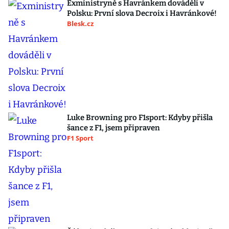
Exministryně s Havránkem dováděli v
Polsku: První slova Decroix i Havránkové!
Blesk.cz
Luke Browning pro F1sport: Kdyby přišla
šance z F1, jsem připraven
F1 Sport