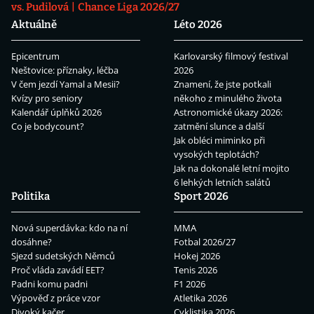
vs. Pudilová
Chance Liga 2026/27
Aktuálně
Léto 2026
Epicentrum
Karlovarský filmový festival
Neštovice: příznaky, léčba
2026
V čem jezdí Yamal a Mesii?
Znamení, že jste potkali
Kvízy pro seniory
někoho z minulého života
Kalendář úplňků 2026
Astronomické úkazy 2026:
Co je bodycount?
zatmění slunce a další
Jak obléci miminko při
vysokých teplotách?
Jak na dokonalé letní mojito
6 lehkých letních salátů
Politika
Sport 2026
Nová superdávka: kdo na ní
MMA
dosáhne?
Fotbal 2026/27
Sjezd sudetských Němců
Hokej 2026
Proč vláda zavádí EET?
Tenis 2026
Padni komu padni
F1 2026
Výpověď z práce vzor
Atletika 2026
Divoký kačer
Cyklistika 2026