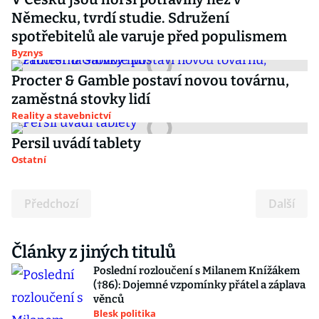
Německu, tvrdí studie. Sdružení
spotřebitelů ale varuje před populismem
Byznys
Procter & Gamble postaví novou továrnu,
zaměstná stovky lidí
Reality a stavebnictví
Persil uvádí tablety
Ostatní
Předchozí
Další
Články z jiných titulů
Poslední rozloučení s Milanem Knížákem
(†86): Dojemné vzpomínky přátel a záplava
věnců
Blesk politika