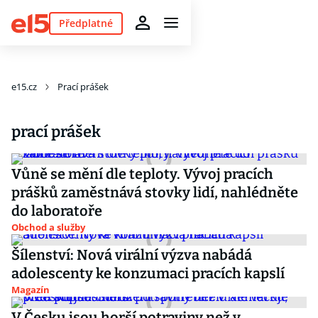
Předplatné
e15.cz
Prací prášek
prací prášek
Vůně se mění dle teploty. Vývoj pracích
prášků zaměstnává stovky lidí, nahlédněte
do laboratoře
Obchod a služby
Šílenství: Nová virální výzva nabádá
adolescenty ke konzumaci pracích kapslí
Magazín
V Česku jsou horší potraviny než v