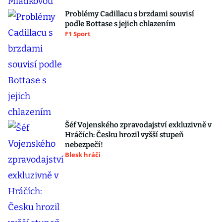
Problémy Cadillacu s brzdami souvisí
podle Bottase s jejich chlazením
F1 Sport
Šéf Vojenského zpravodajství exkluzivně v
Hráčích: Česku hrozil vyšší stupeň
nebezpečí!
Blesk hráči