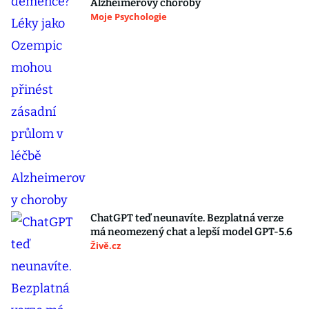
Alzheimerovy choroby
Moje Psychologie
ChatGPT teď neunavíte. Bezplatná verze
má neomezený chat a lepší model GPT-5.6
Živě.cz