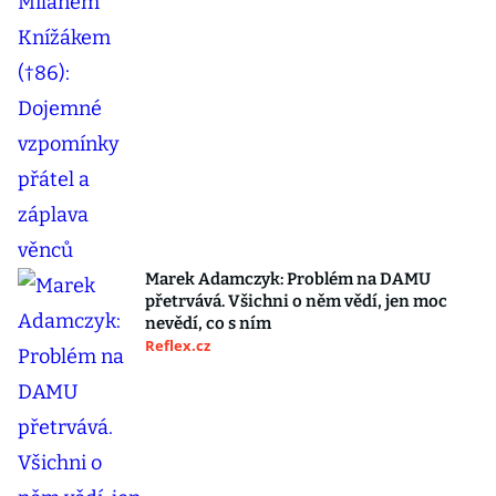
Marek Adamczyk: Problém na DAMU
přetrvává. Všichni o něm vědí, jen moc
nevědí, co s ním
Reflex.cz