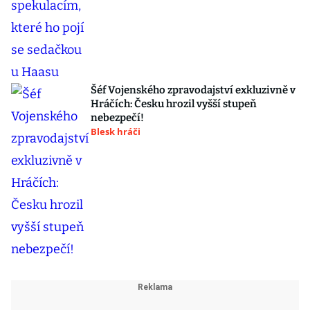
Šéf Vojenského zpravodajství exkluzivně v
Hráčích: Česku hrozil vyšší stupeň
nebezpečí!
Blesk hráči