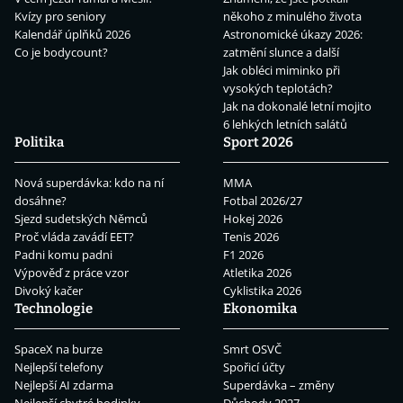
Kvízy pro seniory
někoho z minulého života
Kalendář úplňků 2026
Astronomické úkazy 2026:
Co je bodycount?
zatmění slunce a další
Jak obléci miminko při
vysokých teplotách?
Jak na dokonalé letní mojito
6 lehkých letních salátů
Politika
Sport 2026
Nová superdávka: kdo na ní
MMA
dosáhne?
Fotbal 2026/27
Sjezd sudetských Němců
Hokej 2026
Proč vláda zavádí EET?
Tenis 2026
Padni komu padni
F1 2026
Výpověď z práce vzor
Atletika 2026
Divoký kačer
Cyklistika 2026
Technologie
Ekonomika
SpaceX na burze
Smrt OSVČ
Nejlepší telefony
Spořicí účty
Nejlepší AI zdarma
Superdávka – změny