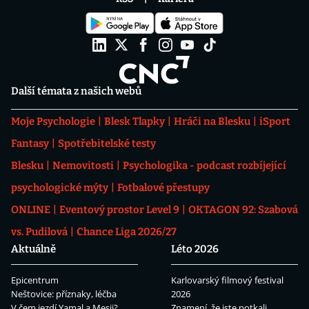
Další témata z našich webů
Moje Psychologie
Blesk Tlapky
Hráči na Blesku
iSport
Fantasy
Spotřebitelské testy
Blesku
Nemovitosti
Psychologika - podcast rozbíjející
psychologické mýty
Fotbalové přestupy
ONLINE
Eventový prostor Level 9
OKTAGON 92: Szabová
vs. Pudilová
Chance Liga 2026/27
Aktuálně
Léto 2026
Epicentrum
Karlovarský filmový festival
Neštovice: příznaky, léčba
2026
V čem jezdí Yamal a Mesii?
Znamení, že jste potkali