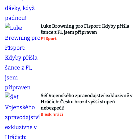
Luke Browning pro F1sport: Kdyby přišla
šance z F1, jsem připraven
F1 Sport
Šéf Vojenského zpravodajství exkluzivně v
Hráčích: Česku hrozil vyšší stupeň
nebezpečí!
Blesk hráči