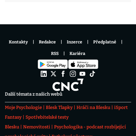
Kontakty
Redakce
Inzerce
Předplatné
RSS
Kariéra
Další témata z našich webů
Moje Psychologie
Blesk Tlapky
Hráči na Blesku
iSport
Fantasy
Spotřebitelské testy
Blesku
Nemovitosti
Psychologika - podcast rozbíjející