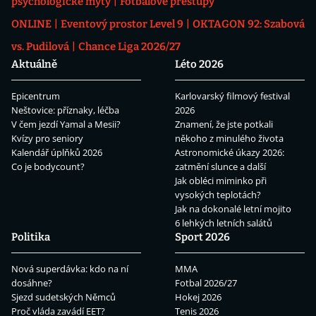
psychologické mýty
Fotbalové přestupy
ONLINE
Eventový prostor Level 9
OKTAGON 92: Szabová
vs. Pudilová
Chance Liga 2026/27
Aktuálně
Léto 2026
Epicentrum
Karlovarský filmový festival
Neštovice: příznaky, léčba
2026
V čem jezdí Yamal a Mesii?
Znamení, že jste potkali
Kvízy pro seniory
někoho z minulého života
Kalendář úplňků 2026
Astronomické úkazy 2026:
Co je bodycount?
zatmění slunce a další
Jak obléci miminko při
vysokých teplotách?
Jak na dokonalé letní mojito
6 lehkých letních salátů
Politika
Sport 2026
Nová superdávka: kdo na ní
MMA
dosáhne?
Fotbal 2026/27
Sjezd sudetských Němců
Hokej 2026
Proč vláda zavádí EET?
Tenis 2026