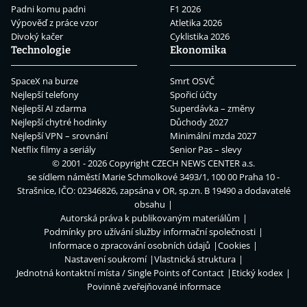
Padni komu padni
F1 2026
Výpověď z práce vzor
Atletika 2026
Divoký kačer
Cyklistika 2026
Technologie
Ekonomika
SpaceX na burze
Smrt OSVČ
Nejlepší telefony
Spořicí účty
Nejlepší AI zdarma
Superdávka – změny
Nejlepší chytré hodinky
Důchody 2027
Nejlepší VPN – srovnání
Minimální mzda 2027
Netflix filmy a seriály
Senior Pas – slevy
© 2001 - 2026 Copyright
CZECH NEWS CENTER a.s.
se sídlem náměstí Marie Schmolkové 3493/1, 100 00 Praha 10 -
Strašnice, IČO: 02346826, zapsána v OR, sp.zn. B 19490 a dodavatelé
obsahu
Autorská práva k publikovaným materiálům
Podmínky pro užívání služby informační společnosti
Informace o zpracování osobních údajů
Cookies
Nastavení soukromí
Vlastnická struktura
Jednotná kontaktní místa / Single Points of Contact
Etický kodex
Povinně zveřejňované informace