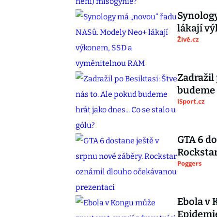
Synolog
lákají 
Živě.cz
Zadražil
budeme h
iSport.cz
GTA 6 do
Rocksta
Poggers
Ebola v 
Epidemie