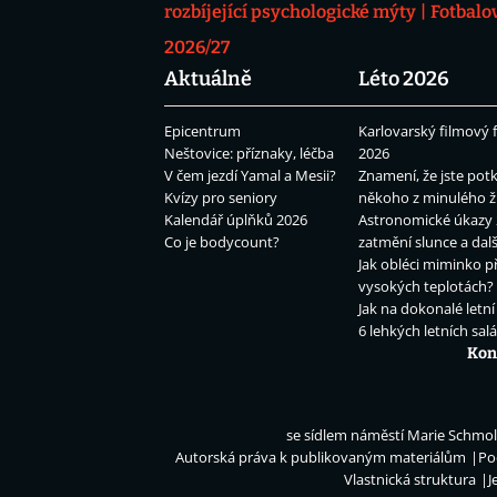
rozbíjející psychologické mýty
Fotbalo
2026/27
Aktuálně
Léto 2026
Epicentrum
Karlovarský filmový f
Neštovice: příznaky, léčba
2026
V čem jezdí Yamal a Mesii?
Znamení, že jste potk
Kvízy pro seniory
někoho z minulého ž
Kalendář úplňků 2026
Astronomické úkazy 
Co je bodycount?
zatmění slunce a dalš
Jak obléci miminko př
vysokých teplotách?
Jak na dokonalé letní
6 lehkých letních sal
Kon
se sídlem náměstí Marie Schmolk
Autorská práva k publikovaným materiálům
Po
Vlastnická struktura
J