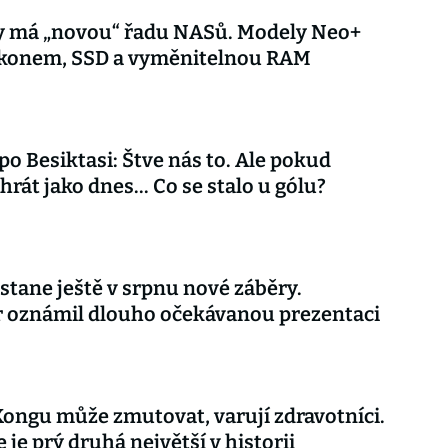
y má „novou“ řadu NASů. Modely Neo+
výkonem, SSD a vyměnitelnou RAM
 po Besiktasi: Štve nás to. Ale pokud
rát jako dnes... Co se stalo u gólu?
stane ještě v srpnu nové záběry.
r oznámil dlouho očekávanou prezentaci
Kongu může zmutovat, varují zdravotníci.
 je prý druhá největší v historii