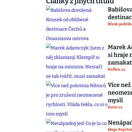
Články z jiných titulů
Babišova
destinac
Blesk politik
Marek Ad
si hraje 
zamakat
Reflex.cz
Více než
neomezen
myslí
Auto.cz
Nenápadn
Moje Psycho