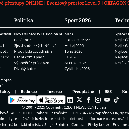
vé přestupy ONLINE
Eventový prostor Level 9
OKTAGON 92
Politika
Sport 2026
Techn
estival
Nová superdávka: kdo na ní
MMA
SpaceX 
dosáhne?
Fotbal 2026/27
Nejlepší
ali
Sjezd sudetských Němců
Hokej 2026
Nejlepší
ivota
Proč vláda zavádí EET?
Tenis 2026
Nejlepší
2026:
Padni komu padni
F1 2026
Nejlepší
í
Výpověď z práce vzor
Atletika 2026
Netflix f
i
Divoký kačer
Cyklistika 2026
 mojito
átů
takty
Redakce
Inzerce
Předplatné
RSS
Kar
© 2001 - 2026 Copyright
CZECH NEWS CENTER a.s.
ové 3493/1, 100 00 Praha 10 - Strašnice, IČO: 02346826, zapsána v OR, sp.z
dmínky pro užívání služby informační společnosti
Informace o zpracování
ednotná kontaktní místa / Single Points of Contact
Etický kodex
Povinně 