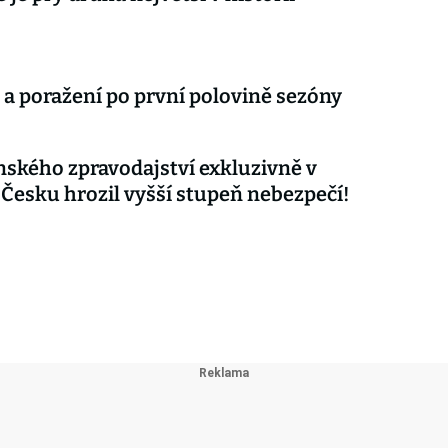
 a poražení po první polovině sezóny
nského zpravodajství exkluzivně v
 Česku hrozil vyšší stupeň nebezpečí!