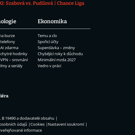
: Szabová vs. Pudilová
Chance Liga
ologie
Ekonomika
na burze
Temu a clo
 telefony
Spořicí účty
 AI zdarma
Superdávka – změny
 chytré hodinky
Chybějící roky k důchodu
 VPN – srovnání
Minimální mzda 2027
ilmy a seriály
Vedro v práci
iéra
n. B 19490 a dodavatelé obsahu
 osobních údajů
Cookies
Nastavení soukromí
zveřejňované informace