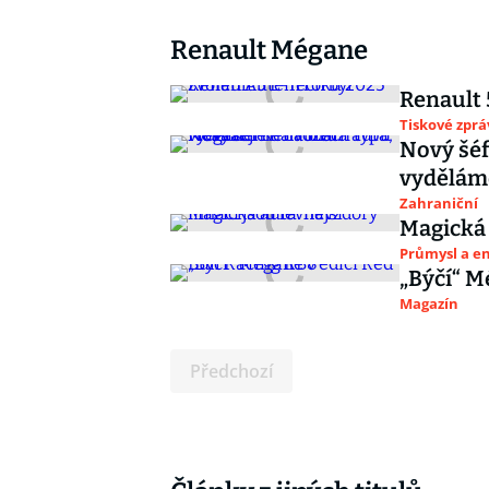
Renault Mégane
Renault 
Tiskové zprá
Nový šéf
vydělám
Zahraniční
Magická 
Průmysl a e
„Býčí“ M
Magazín
Předchozí