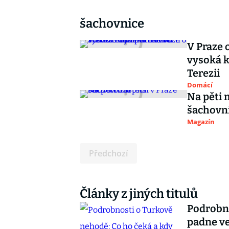
šachovnice
V Praze 
vysoká k
Terezii
Domácí
Na pěti 
šachovn
Magazín
Předchozí
Články z jiných titulů
Podrobno
padne ve