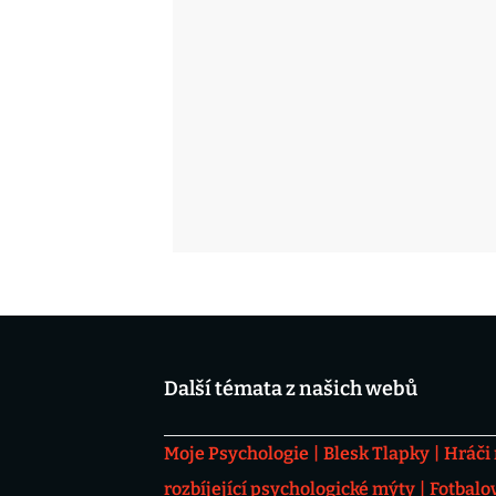
Další témata z našich webů
Moje Psychologie
Blesk Tlapky
Hráči
rozbíjející psychologické mýty
Fotbalo