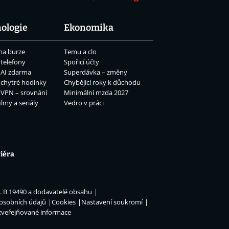
ologie
Ekonomika
na burze
Temu a clo
 telefony
Spořicí účty
 AI zdarma
Superdávka – změny
 chytré hodinky
Chybějící roky k důchodu
 VPN – srovnání
Minimální mzda 2027
ilmy a seriály
Vedro v práci
iéra
n. B 19490 a dodavatelé obsahu
 osobních údajů
Cookies
Nastavení soukromí
zveřejňované informace