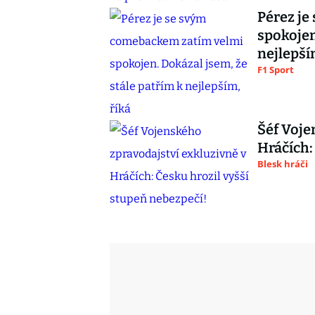
Pérez je
spokojen
nejlepší
F1 Sport
Šéf Voje
Hráčích:
Blesk hráči