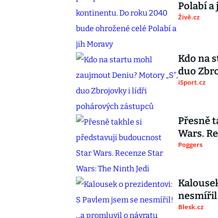
Polabí a
Živě.cz
Kdo na s
duo Zbro
iSport.cz
Přesně t
Wars. Re
Poggers
Kalousek
nesmířil!
Blesk.cz