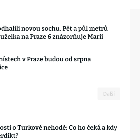
odhalili novou sochu. Pět a půl metrů
uželka na Praze 6 znázorňuje Marii
místech v Praze budou od srpna
ice
Další
sti o Turkově nehodě: Co ho čeká a kdy
rdikt?