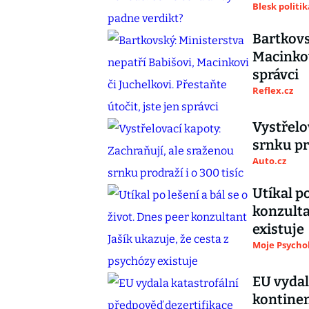
Blesk politik
Bartkovs
Macinkovi
správci
Reflex.cz
Vystřelo
srnku pro
Auto.cz
Utíkal po
konzulta
existuje
Moje Psycho
EU vydal
kontinen