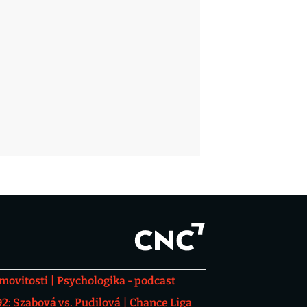
movitosti
Psychologika - podcast
: Szabová vs. Pudilová
Chance Liga