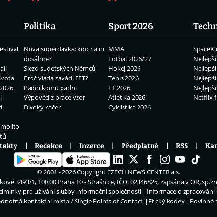
Politika
Sport 2026
Techn
estival
Nová superdávka: kdo na ní
MMA
SpaceX 
dosáhne?
Fotbal 2026/27
Nejlepší
ali
Sjezd sudetských Němců
Hokej 2026
Nejlepší
ivota
Proč vláda zavádí EET?
Tenis 2026
Nejlepší
2026:
Padni komu padni
F1 2026
Nejlepší
í
Výpověď z práce vzor
Atletika 2026
Netflix f
i
Divoký kačer
Cyklistika 2026
 mojito
átů
takty
Redakce
Inzerce
Předplatné
RSS
Kar
© 2001 - 2026 Copyright
CZECH NEWS CENTER a.s.
ové 3493/1, 100 00 Praha 10 - Strašnice, IČO: 02346826, zapsána v OR, sp.z
dmínky pro užívání služby informační společnosti
Informace o zpracování
ednotná kontaktní místa / Single Points of Contact
Etický kodex
Povinně 