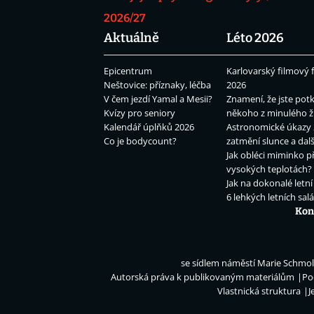
2026/27
Aktuálně
Léto 2026
Epicentrum
Karlovarský filmový f
Neštovice: příznaky, léčba
2026
V čem jezdí Yamal a Mesii?
Znamení, že jste potk
Kvízy pro seniory
někoho z minulého ž
Kalendář úplňků 2026
Astronomické úkazy 
Co je bodycount?
zatmění slunce a dalš
Jak obléci miminko př
vysokých teplotách?
Jak na dokonalé letní
6 lehkých letních sal
Kon
se sídlem náměstí Marie Schmolk
Autorská práva k publikovaným materiálům
Po
Vlastnická struktura
J