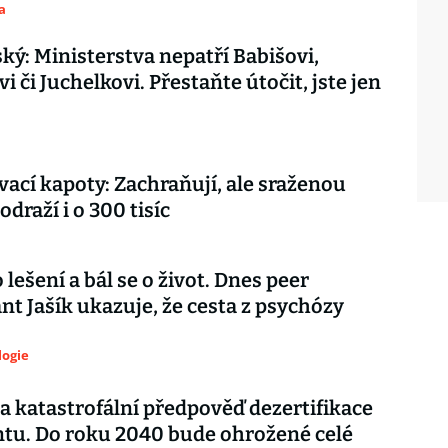
a
ký: Ministerstva nepatří Babišovi,
 či Juchelkovi. Přestaňte útočit, jste jen
vací kapoty: Zachraňují, ale sraženou
draží i o 300 tisíc
 lešení a bál se o život. Dnes peer
nt Jašík ukazuje, že cesta z psychózy
logie
a katastrofální předpověď dezertifikace
tu. Do roku 2040 bude ohrožené celé