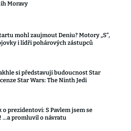
 jih Moravy
tartu mohl zaujmout Deniu? Motory „S“,
jovky i lídři pohárových zástupců
akhle si představuji budoucnost Star
cenze Star Wars: The Ninth Jedi
 o prezidentovi: S Pavlem jsem se
 ...a promluvil o návratu