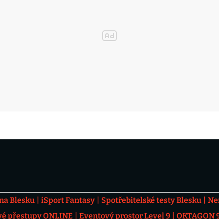
 na Blesku
iSport Fantasy
Spotřebitelské testy Blesku
Ne
vé přestupy ONLINE
Eventový prostor Level 9
OKTAGON 92