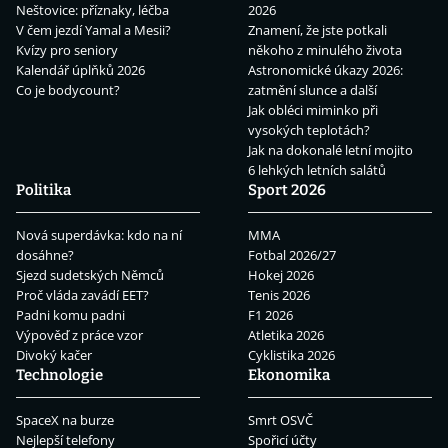
Neštovice: příznaky, léčba
2026
V čem jezdí Yamal a Mesii?
Znamení, že jste potkali
Kvízy pro seniory
někoho z minulého života
Kalendář úplňků 2026
Astronomické úkazy 2026:
Co je bodycount?
zatmění slunce a další
Jak obléci miminko při
vysokých teplotách?
Jak na dokonalé letní mojito
6 lehkých letních salátů
Politika
Sport 2026
Nová superdávka: kdo na ní
MMA
dosáhne?
Fotbal 2026/27
Sjezd sudetských Němců
Hokej 2026
Proč vláda zavádí EET?
Tenis 2026
Padni komu padni
F1 2026
Výpověď z práce vzor
Atletika 2026
Divoký kačer
Cyklistika 2026
Technologie
Ekonomika
SpaceX na burze
Smrt OSVČ
Nejlepší telefony
Spořicí účty