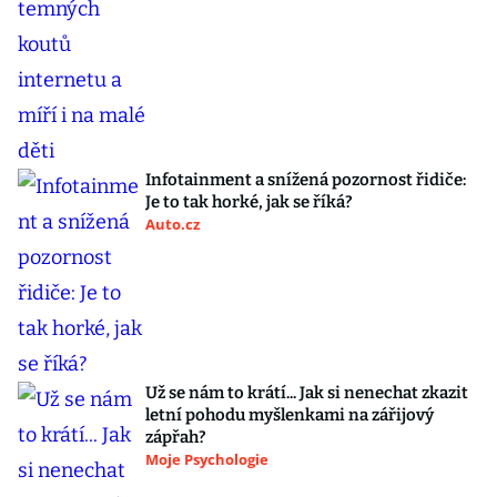
Infotainment a snížená pozornost řidiče:
Je to tak horké, jak se říká?
Auto.cz
Už se nám to krátí... Jak si nenechat zkazit
letní pohodu myšlenkami na zářijový
zápřah?
Moje Psychologie