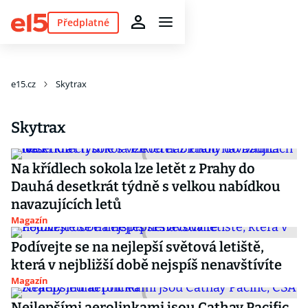
Předplatné
e15.cz
Skytrax
Skytrax
Na křídlech sokola lze letět z Prahy do
Dauhá desetkrát týdně s velkou nabídkou
navazujících letů
Magazín
Podívejte se na nejlepší světová letiště,
která v nejbližší době nejspíš nenavštívíte
Magazín
Nejlepšími aerolinkami jsou Cathay Pacific,