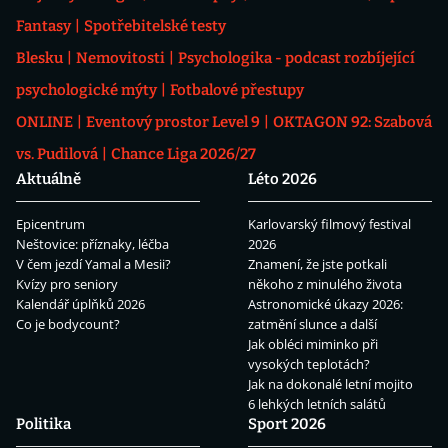
Fantasy
Spotřebitelské testy
Blesku
Nemovitosti
Psychologika - podcast rozbíjející
psychologické mýty
Fotbalové přestupy
ONLINE
Eventový prostor Level 9
OKTAGON 92: Szabová
vs. Pudilová
Chance Liga 2026/27
Aktuálně
Léto 2026
Epicentrum
Karlovarský filmový festival
Neštovice: příznaky, léčba
2026
V čem jezdí Yamal a Mesii?
Znamení, že jste potkali
Kvízy pro seniory
někoho z minulého života
Kalendář úplňků 2026
Astronomické úkazy 2026:
Co je bodycount?
zatmění slunce a další
Jak obléci miminko při
vysokých teplotách?
Jak na dokonalé letní mojito
6 lehkých letních salátů
Politika
Sport 2026