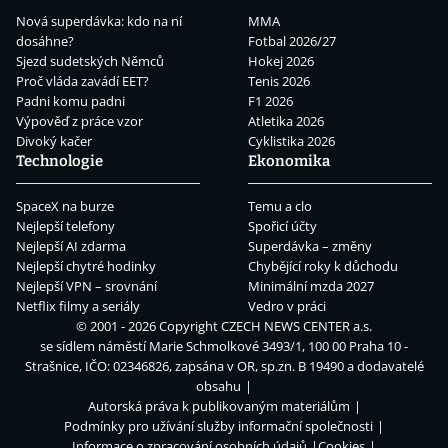
Nová superdávka: kdo na ní
MMA
dosáhne?
Fotbal 2026/27
Sjezd sudetských Němců
Hokej 2026
Proč vláda zavádí EET?
Tenis 2026
Padni komu padni
F1 2026
Výpověď z práce vzor
Atletika 2026
Divoký kačer
Cyklistika 2026
Technologie
Ekonomika
SpaceX na burze
Temu a clo
Nejlepší telefony
Spořicí účty
Nejlepší AI zdarma
Superdávka – změny
Nejlepší chytré hodinky
Chybějící roky k důchodu
Nejlepší VPN – srovnání
Minimální mzda 2027
Netflix filmy a seriály
Vedro v práci
© 2001 - 2026 Copyright
CZECH NEWS CENTER a.s.
se sídlem náměstí Marie Schmolkové 3493/1, 100 00 Praha 10 -
Strašnice, IČO: 02346826, zapsána v OR, sp.zn. B 19490 a dodavatelé
obsahu
Autorská práva k publikovaným materiálům
Podmínky pro užívání služby informační společnosti
Informace o zpracování osobních údajů
Cookies