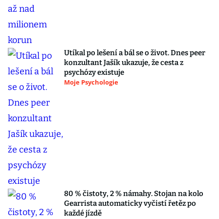
Utíkal po lešení a bál se o život. Dnes peer
konzultant Jašík ukazuje, že cesta z
psychózy existuje
Moje Psychologie
80 % čistoty, 2 % námahy. Stojan na kolo
Gearrista automaticky vyčistí řetěz po
každé jízdě