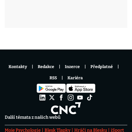
Kontakty
Redakce
Inzerce
Předplatné
RSS
Kariéra
Další témata z našich webů
Moje Psychologie
Blesk Tlapky
Hráči na Blesku
iSport