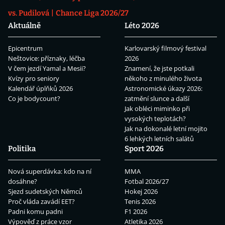
vs. Pudilová
Chance Liga 2026/27
Aktuálně
Léto 2026
Epicentrum
Karlovarský filmový festival
Neštovice: příznaky, léčba
2026
V čem jezdí Yamal a Mesii?
Znamení, že jste potkali
Kvízy pro seniory
někoho z minulého života
Kalendář úplňků 2026
Astronomické úkazy 2026:
Co je bodycount?
zatmění slunce a další
Jak obléci miminko při
vysokých teplotách?
Jak na dokonalé letní mojito
6 lehkých letních salátů
Politika
Sport 2026
Nová superdávka: kdo na ní
MMA
dosáhne?
Fotbal 2026/27
Sjezd sudetských Němců
Hokej 2026
Proč vláda zavádí EET?
Tenis 2026
Padni komu padni
F1 2026
Výpověď z práce vzor
Atletika 2026