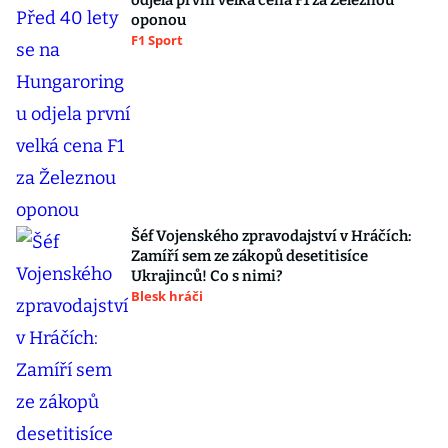
odjela první velká cena F1 za Železnou
oponou
F1 Sport
Šéf Vojenského zpravodajství v Hráčích:
Zamíří sem ze zákopů desetitisíce
Ukrajinců! Co s nimi?
Blesk hráči