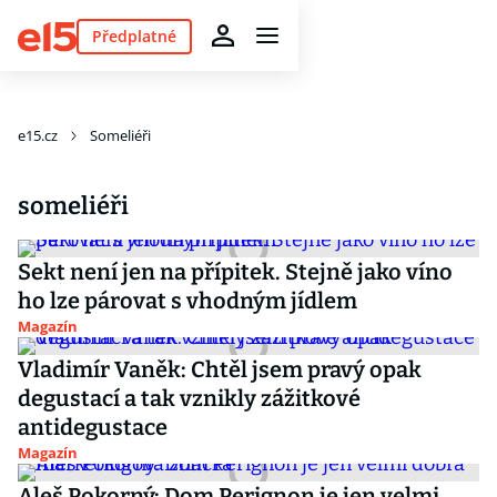
Předplatné
e15.cz
Someliéři
someliéři
Sekt není jen na přípitek. Stejně jako víno
ho lze párovat s vhodným jídlem
Magazín
Vladimír Vaněk: Chtěl jsem pravý opak
degustací a tak vznikly zážitkové
antidegustace
Magazín
Aleš Pokorný: Dom Perignon je jen velmi