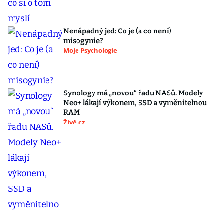
Nenápadný jed: Co je (a co není)
misogynie?
Moje Psychologie
Synology má „novou“ řadu NASů. Modely
Neo+ lákají výkonem, SSD a vyměnitelnou
RAM
Živě.cz