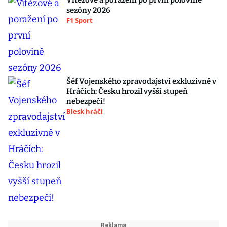
Vítězové a poražení po první polovině
sezóny 2026
F1 Sport
Šéf Vojenského zpravodajství exkluzivně v
Hráčích: Česku hrozil vyšší stupeň
nebezpečí!
Blesk hráči