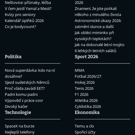
Neštovice: příznaky, léčba
2026
V čem jezdí Yamal a Mesii?
Znamení, že jste potkali
Kvízy pro seniory
někoho z minulého života
Kalendář úplňků 2026
Astronomické úkazy 2026:
Co je bodycount?
zatmění slunce a další
Jak obléci miminko při
vysokých teplotách?
Jak na dokonalé letní mojito
6 lehkých letních salátů
Politika
Sport 2026
Nová superdávka: kdo na ní
MMA
dosáhne?
Fotbal 2026/27
Sjezd sudetských Němců
Hokej 2026
Proč vláda zavádí EET?
Tenis 2026
Padni komu padni
F1 2026
Výpověď z práce vzor
Atletika 2026
Divoký kačer
Cyklistika 2026
Technologie
Ekonomika
SpaceX na burze
Temu a clo
Nejlepší telefony
Spořicí účty