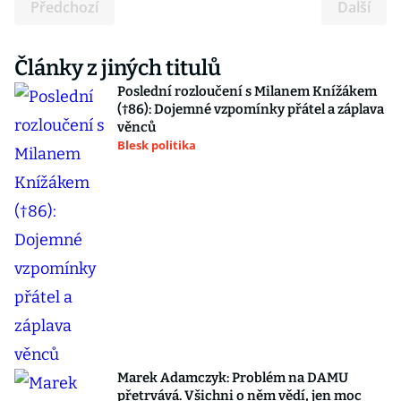
Předchozí
Další
Články z jiných titulů
Poslední rozloučení s Milanem Knížákem
(†86): Dojemné vzpomínky přátel a záplava
věnců
Blesk politika
Marek Adamczyk: Problém na DAMU
přetrvává. Všichni o něm vědí, jen moc