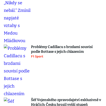
Problémy Cadillacu s brzdami souvisí
podle Bottase s jejich chlazením
F1 Sport
Šéf Vojenského zpravodajství exkluzivně v
Hráčích: Česku hrozil vyšší stupeň