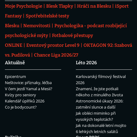
Moje Psychologie
Blesk Tlapky
Hráči na Blesku
iSport
Fantasy
Spotřebitelské testy
Blesku
Nemovitosti
Psychologika - podcast rozbíjející
psychologické mýty
Fotbalové přestupy
ONLINE
Eventový prostor Level 9
OKTAGON 92: Szabová
vs. Pudilová
Chance Liga 2026/27
Aktuálně
Léto 2026
Epicentrum
Karlovarský filmový festival
Neštovice: příznaky, léčba
2026
V čem jezdí Yamal a Mesii?
Znamení, že jste potkali
Kvízy pro seniory
někoho z minulého života
Kalendář úplňků 2026
Astronomické úkazy 2026:
Co je bodycount?
zatmění slunce a další
Jak obléci miminko při
vysokých teplotách?
Jak na dokonalé letní mojito
6 lehkých letních salátů