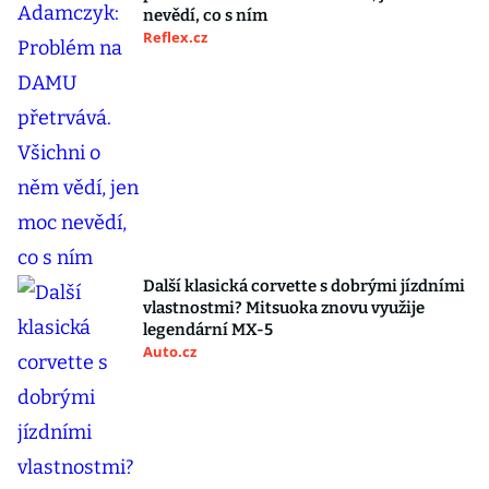
nevědí, co s ním
Reflex.cz
Další klasická corvette s dobrými jízdními
vlastnostmi? Mitsuoka znovu využije
legendární MX-5
Auto.cz