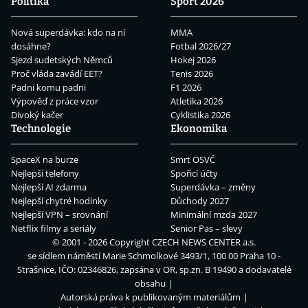
Politika
Sport 2026
Nová superdávka: kdo na ní
MMA
dosáhne?
Fotbal 2026/27
Sjezd sudetských Němců
Hokej 2026
Proč vláda zavádí EET?
Tenis 2026
Padni komu padni
F1 2026
Výpověď z práce vzor
Atletika 2026
Divoký kačer
Cyklistika 2026
Technologie
Ekonomika
SpaceX na burze
Smrt OSVČ
Nejlepší telefony
Spořicí účty
Nejlepší AI zdarma
Superdávka – změny
Nejlepší chytré hodinky
Důchody 2027
Nejlepší VPN – srovnání
Minimální mzda 2027
Netflix filmy a seriály
Senior Pas – slevy
© 2001 - 2026 Copyright
CZECH NEWS CENTER a.s.
se sídlem náměstí Marie Schmolkové 3493/1, 100 00 Praha 10 -
Strašnice, IČO: 02346826, zapsána v OR, sp.zn. B 19490 a dodavatelé
obsahu
Autorská práva k publikovaným materiálům