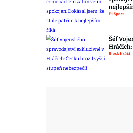
nejlepší
F1 Sport
Šéf Voje
Hráčích:
Blesk hráči