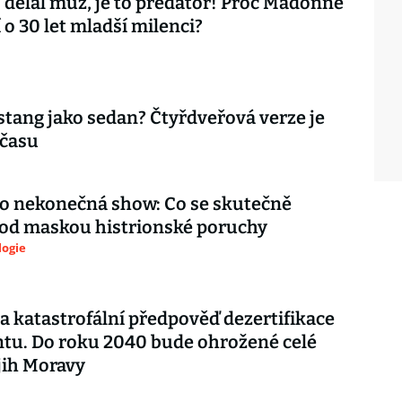
 dělal muž, je to predátor! Proč Madonně
 o 30 let mladší milenci?
tang jako sedan? Čtyřdveřová verze je
 času
ko nekonečná show: Co se skutečně
pod maskou histrionské poruchy
logie
a katastrofální předpověď dezertifikace
tu. Do roku 2040 bude ohrožené celé
 jih Moravy