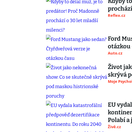
Kdyby to
prochází
Reflex.cz
Ford Mus
otázkou
Auto.cz
Život ja
skrývá 
Moje Psycho
EU vydal
kontinen
Polabí a
Živě.cz