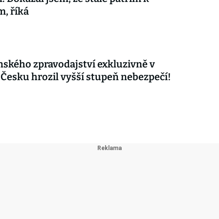
m, říká
nského zpravodajství exkluzivně v
 Česku hrozil vyšší stupeň nebezpečí!