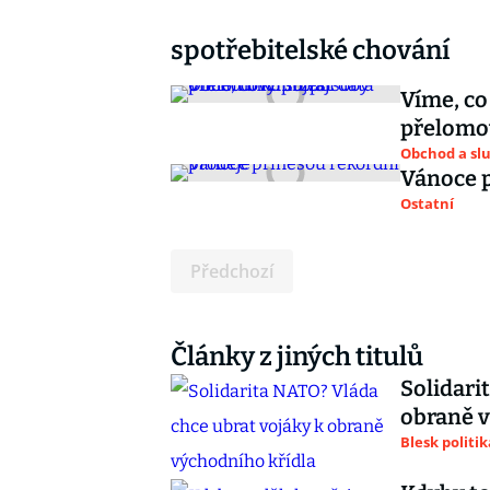
spotřebitelské chování
Víme, co
přelomo
Obchod a sl
Vánoce p
Ostatní
Předchozí
Články z jiných titulů
Solidari
obraně v
Blesk politik