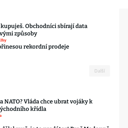
 kupuješ. Obchodníci sbírají data
vými způsoby
užby
řinesou rekordní prodeje
Další
ta NATO? Vláda chce ubrat vojáky k
ýchodního křídla
a