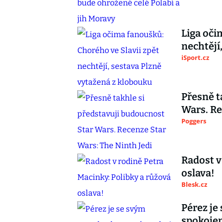
Liga oči
nechtějí
iSport.cz
Přesně t
Wars. Re
Poggers
Radost v
oslava!
Blesk.cz
Pérez je
spokojen