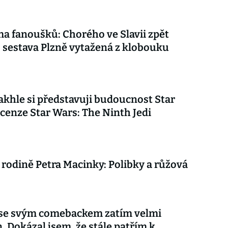
ma fanoušků: Chorého ve Slavii zpět
, sestava Plzně vytažená z klobouku
akhle si představuji budoucnost Star
cenze Star Wars: The Ninth Jedi
 rodině Petra Macinky: Polibky a růžová
 se svým comebackem zatím velmi
. Dokázal jsem, že stále patřím k