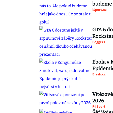
budeme h
iSport.cz
GTA 6 do
Rocksta
Poggers
Ebola v 
Epidemie
Blesk.cz
Vítězové
2026
F1 Sport
Šéf Voje