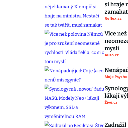
si hraje 
zamakat
Reflex.cz
Více než
neomezen
myslí
Auto.cz
Nenápadn
Moje Psycho
Synolog
lákají 
Živě.cz
Zadražil