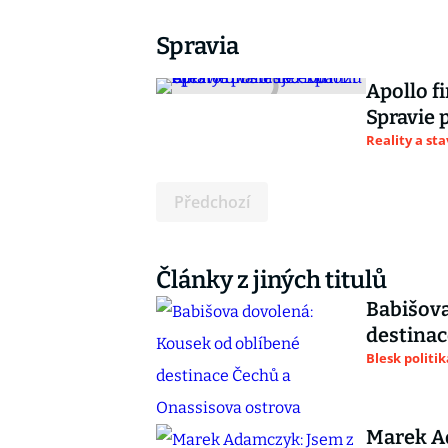
Spravia
Apollo f
Spravie 
Reality a st
Předchozí
Články z jiných titulů
Babišova
destinac
Blesk politik
Marek Ad