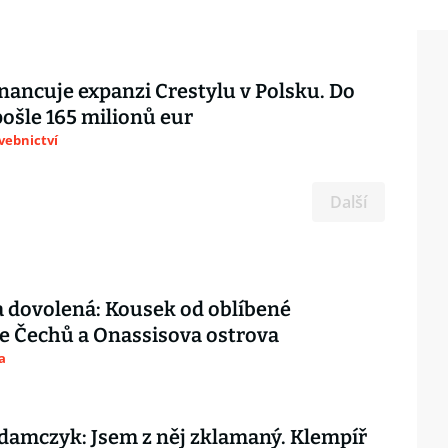
inancuje expanzi Crestylu v Polsku. Do
pošle 165 milionů eur
avebnictví
Další
 dovolená: Kousek od oblíbené
e Čechů a Onassisova ostrova
a
amczyk: Jsem z něj zklamaný. Klempíř