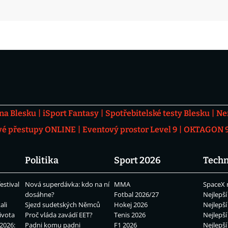
 na Blesku
iSport Fantasy
Spotřebitelské testy Blesku
Ne
vé přestupy ONLINE
Eventový prostor Level 9
OKTAGON 92
Politika
Sport 2026
Techn
estival
Nová superdávka: kdo na ní
MMA
SpaceX 
dosáhne?
Fotbal 2026/27
Nejlepší
ali
Sjezd sudetských Němců
Hokej 2026
Nejlepší
ivota
Proč vláda zavádí EET?
Tenis 2026
Nejlepší
2026:
Padni komu padni
F1 2026
Nejlepší