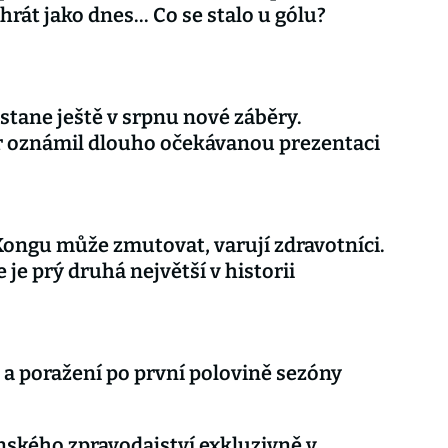
rát jako dnes... Co se stalo u gólu?
stane ještě v srpnu nové záběry.
r oznámil dlouho očekávanou prezentaci
Kongu může zmutovat, varují zdravotníci.
 je prý druhá největší v historii
 a poražení po první polovině sezóny
nského zpravodajství exkluzivně v