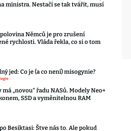
na ministra. Nestačí se tak tvářit, musí
 polovina Němců je pro zrušení
é rychlosti. Vláda řekla, co si o tom
ý jed: Co je (a co není) misogynie?
logie
y má „novou“ řadu NASů. Modely Neo+
výkonem, SSD a vyměnitelnou RAM
 po Besiktasi: Štve nás to. Ale pokud