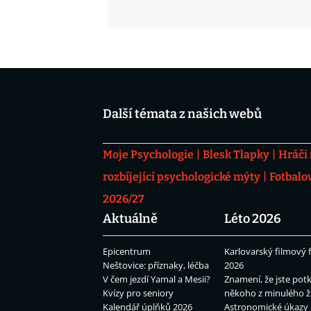
Další témata z našich webů
Moje Psychologie
Blesk Tlapky
Hráči
rozbíjející psychologické mýty
Fotbalo
2026/27
Aktuálně
Léto 2026
Epicentrum
Karlovarský filmový f
Neštovice: příznaky, léčba
2026
V čem jezdí Yamal a Mesii?
Znamení, že jste potk
Kvízy pro seniory
někoho z minulého ž
Kalendář úplňků 2026
Astronomické úkazy 