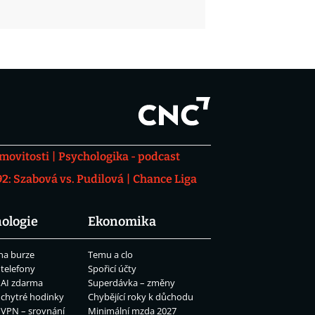
movitosti
Psychologika - podcast
: Szabová vs. Pudilová
Chance Liga
ologie
Ekonomika
na burze
Temu a clo
 telefony
Spořicí účty
 AI zdarma
Superdávka – změny
 chytré hodinky
Chybějící roky k důchodu
 VPN – srovnání
Minimální mzda 2027