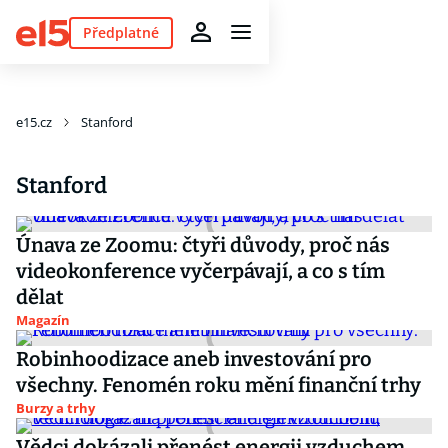
Předplatné
e15.cz
Stanford
Stanford
Únava ze Zoomu: čtyři důvody, proč nás
videokonference vyčerpávají, a co s tím
dělat
Magazín
Robinhoodizace aneb investování pro
všechny. Fenomén roku mění finanční trhy
Burzy a trhy
Vědci dokázali přenést energii vzduchem,