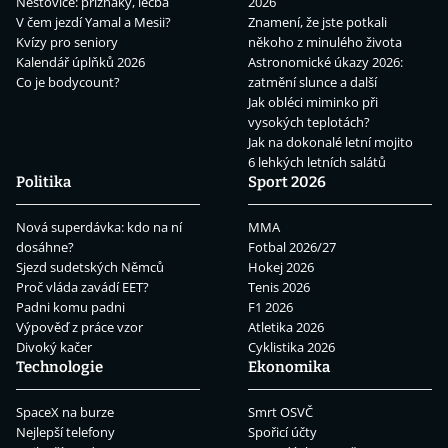
Neštovice: příznaky, léčba
2026
V čem jezdí Yamal a Mesii?
Znamení, že jste potkali
Kvízy pro seniory
někoho z minulého života
Kalendář úplňků 2026
Astronomické úkazy 2026:
Co je bodycount?
zatmění slunce a další
Jak obléci miminko při
vysokých teplotách?
Jak na dokonalé letní mojito
6 lehkých letních salátů
Politika
Sport 2026
Nová superdávka: kdo na ní
MMA
dosáhne?
Fotbal 2026/27
Sjezd sudetských Němců
Hokej 2026
Proč vláda zavádí EET?
Tenis 2026
Padni komu padni
F1 2026
Výpověď z práce vzor
Atletika 2026
Divoký kačer
Cyklistika 2026
Technologie
Ekonomika
SpaceX na burze
Smrt OSVČ
Nejlepší telefony
Spořicí účty