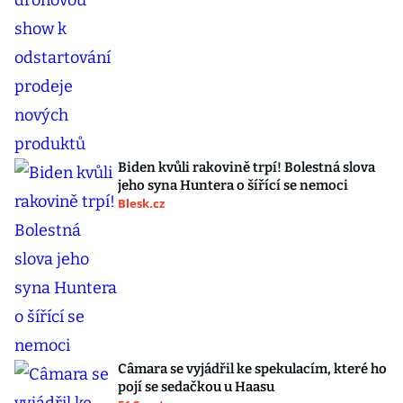
Biden kvůli rakovině trpí! Bolestná slova
jeho syna Huntera o šířící se nemoci
Blesk.cz
Câmara se vyjádřil ke spekulacím, které ho
pojí se sedačkou u Haasu