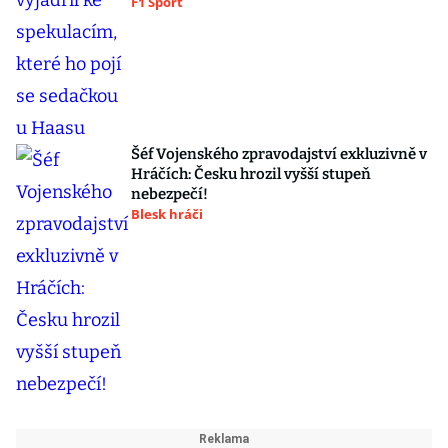
F1 Sport
Šéf Vojenského zpravodajství exkluzivně v
Hráčích: Česku hrozil vyšší stupeň
nebezpečí!
Blesk hráči