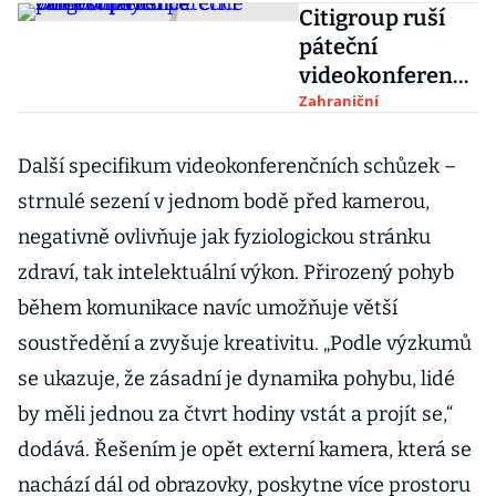
Citigroup ruší
páteční
videokonference
. Chce pomoci
Zahraniční
psychice
zaměstnanců
Další specifikum videokonferenčních schůzek –
strnulé sezení v jednom bodě před kamerou,
negativně ovlivňuje jak fyziologickou stránku
zdraví, tak intelektuální výkon. Přirozený pohyb
během komunikace navíc umožňuje větší
soustředění a zvyšuje kreativitu. „Podle výzkumů
se ukazuje, že zásadní je dynamika pohybu, lidé
by měli jednou za čtvrt hodiny vstát a projít se,“
dodává. Řešením je opět externí kamera, která se
nachází dál od obrazovky, poskytne více prostoru