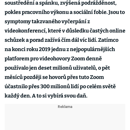
soustředění a spánku, zvýšená podrážděnost,
pokles pracovního výkonu a sociální fobie. Jsou to
symptomy takzvaného vyčerpání z
videokonferencí, které v důsledku častých online
schůzek a porad zažívá čím dál víc lidí. Zatímco
na konci roku 2019 jednu z nejpopulárnějších
platforem pro videohovory Zoom denně
používalo jen deset milionů uživatelů, o pět
měsíců později se hovorů přes tuto Zoom
účastnilo přes 300 milionů lidí po celém světě
každý den. A to si vybírá svou daň.