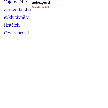
nebezpečí!
Blesk hráči