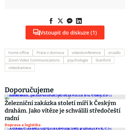
Vstoupit do diskuze (1)
home office
Práce z domova
videokonference
zrcadlo
Zoom Video Communications
psychologie
Stanford
videokamera
Doporučujeme
Železniční zakázka století míří k Českým
drahám. Jako vítěze je schválili středočeští
radní
Doprava a logistika