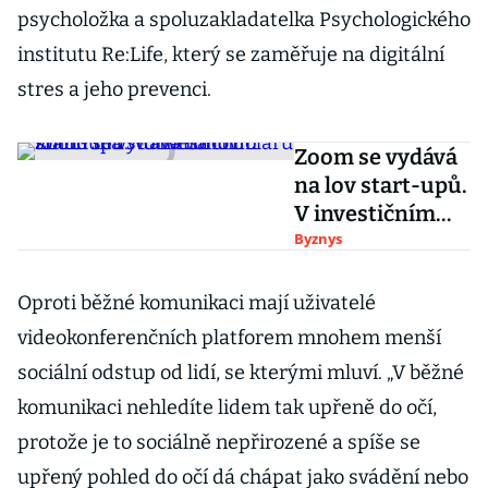
psycholožka a spoluzakladatelka Psychologického
institutu Re:Life, který se zaměřuje na digitální
stres a jeho prevenci.
Zoom se vydává
na lov start-upů.
V investičním
fondu má sto
Byznys
milionů dolarů
Oproti běžné komunikaci mají uživatelé
videokonferenčních platforem mnohem menší
sociální odstup od lidí, se kterými mluví. „V běžné
komunikaci nehledíte lidem tak upřeně do očí,
protože je to sociálně nepřirozené a spíše se
upřený pohled do očí dá chápat jako svádění nebo