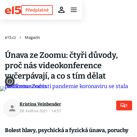
Předplatné
e15.cz
Magazín
Únava ze Zoomu: čtyři důvody,
proč nás videokonference
vyčerpávají, a co s tím dělat
Kristina Veinbender
1
28. května 2021
·
14:57
Bolest hlavy, psychická a fyzická únava, poruchy