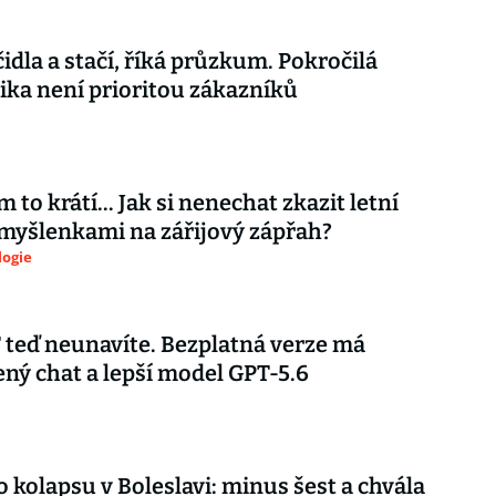
čidla a stačí, říká průzkum. Pokročilá
ika není prioritou zákazníků
 to krátí... Jak si nenechat zkazit letní
myšlenkami na zářijový zápřah?
logie
teď neunavíte. Bezplatná verze má
ý chat a lepší model GPT-5.6
o kolapsu v Boleslavi: minus šest a chvála