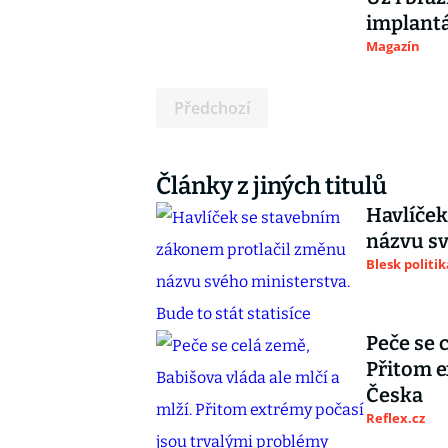
implant
Magazín
Předchozí
Články z jiných titulů
Havlíček
názvu sv
Blesk politik
Peče se 
Přitom e
Česka
Reflex.cz