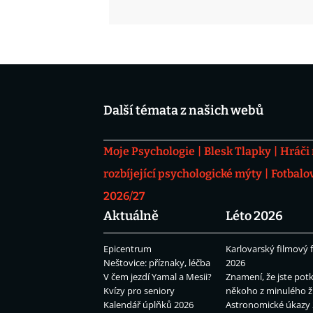
Další témata z našich webů
Moje Psychologie
Blesk Tlapky
Hráči
rozbíjející psychologické mýty
Fotbalo
2026/27
Aktuálně
Léto 2026
Epicentrum
Karlovarský filmový f
Neštovice: příznaky, léčba
2026
V čem jezdí Yamal a Mesii?
Znamení, že jste potk
Kvízy pro seniory
někoho z minulého ž
Kalendář úplňků 2026
Astronomické úkazy 