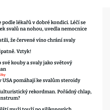
 podle lékařů v dobré kondici. Léčí se
ek svalů na nohou, uvedla nemocnice
stili, že červené víno chrání svaly
Špatně. Vztyk!
o své kouby a svaly jako světový
man
užby
 v USA pomáhají ke svalům steroidy
ulturistický rekordman. Pořádný chlap,
nstrum?
zilští muži touží po silikonových