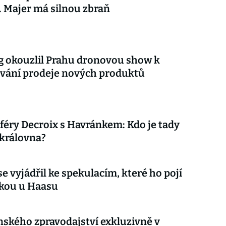
 Majer má silnou zbraň
 okouzlil Prahu dronovou show k
vání prodeje nových produktů
aféry Decroix s Havránkem: Kdo je tady
 královna?
e vyjádřil ke spekulacím, které ho pojí
čkou u Haasu
nského zpravodajství exkluzivně v