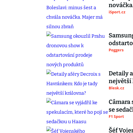
nováčka.
iSport.cz
Samsung
odstarto
Poggers
Detaily 
největší
Blesk.cz
Câmara s
se seda
F1 Sport
Šéf Voje