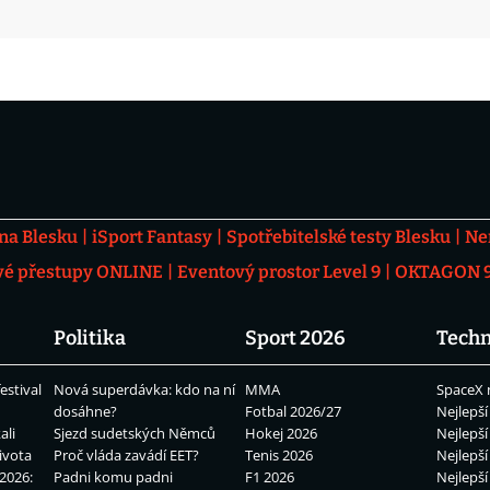
 na Blesku
iSport Fantasy
Spotřebitelské testy Blesku
Ne
vé přestupy ONLINE
Eventový prostor Level 9
OKTAGON 92
Politika
Sport 2026
Techn
estival
Nová superdávka: kdo na ní
MMA
SpaceX 
dosáhne?
Fotbal 2026/27
Nejlepší
ali
Sjezd sudetských Němců
Hokej 2026
Nejlepší
ivota
Proč vláda zavádí EET?
Tenis 2026
Nejlepší
2026:
Padni komu padni
F1 2026
Nejlepší