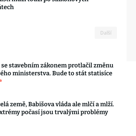
átech
Další
 se stavebním zákonem protlačil změnu
ého ministerstva. Bude to stát statisíce
a
celá země, Babišova vláda ale mlčí a mlží.
xtrémy počasí jsou trvalými problémy