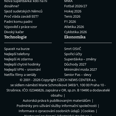
Nová superdávka: kdo na ní
MMA
dosáhne?
Fotbal 2026/27
Sjezd sudetských Němců
Hokej 2026
Proč vláda zavádí EET?
Tenis 2026
Padni komu padni
F1 2026
Výpověď z práce vzor
Atletika 2026
Divoký kačer
Cyklistika 2026
Technologie
Ekonomika
SpaceX na burze
Smrt OSVČ
Nejlepší telefony
Spořicí účty
Nejlepší AI zdarma
Superdávka – změny
Nejlepší chytré hodinky
Důchody 2027
Nejlepší VPN – srovnání
Minimální mzda 2027
Netflix filmy a seriály
Senior Pas – slevy
© 2001 - 2026 Copyright
CZECH NEWS CENTER a.s.
se sídlem náměstí Marie Schmolkové 3493/1, 100 00 Praha 10 -
Strašnice, IČO: 02346826, zapsána v OR, sp.zn. B 19490 a dodavatelé
obsahu
Autorská práva k publikovaným materiálům
Podmínky pro užívání služby informační společnosti
Informace o zpracování osobních údajů
Cookies