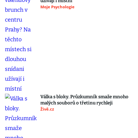
užívají i místní
Moje Psychologie
Válka s bloky. Průzkumník smaže mnoho
malých souborů o třetinu rychleji
Živě.cz