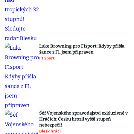
Luke Browning pro F1sport: Kdyby přišla
šance z F1, jsem připraven
F1 Sport
Šéf Vojenského zpravodajství exkluzivně v
Hráčích: Česku hrozil vyšší stupeň
nebezpečí!
Blesk hráči