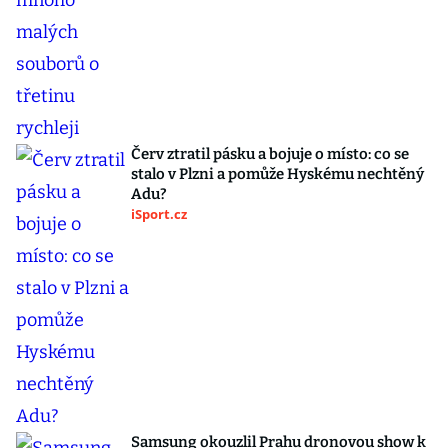
Červ ztratil pásku a bojuje o místo: co se
stalo v Plzni a pomůže Hyskému nechtěný
Adu?
iSport.cz
Samsung okouzlil Prahu dronovou show k