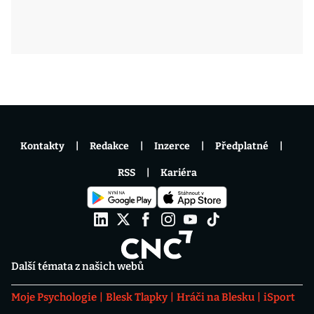
Kontakty
Redakce
Inzerce
Předplatné
RSS
Kariéra
Další témata z našich webů
Moje Psychologie
Blesk Tlapky
Hráči na Blesku
iSport