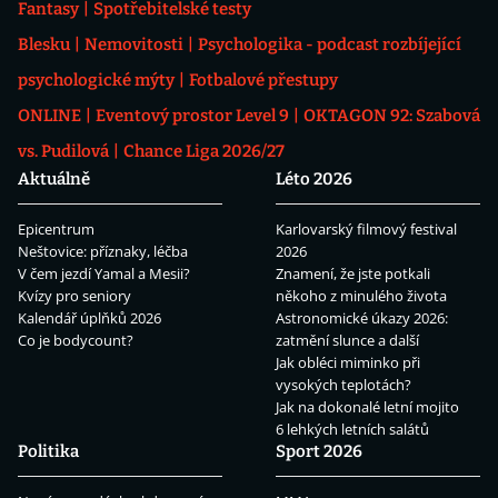
Fantasy
Spotřebitelské testy
Blesku
Nemovitosti
Psychologika - podcast rozbíjející
psychologické mýty
Fotbalové přestupy
ONLINE
Eventový prostor Level 9
OKTAGON 92: Szabová
vs. Pudilová
Chance Liga 2026/27
Aktuálně
Léto 2026
Epicentrum
Karlovarský filmový festival
Neštovice: příznaky, léčba
2026
V čem jezdí Yamal a Mesii?
Znamení, že jste potkali
Kvízy pro seniory
někoho z minulého života
Kalendář úplňků 2026
Astronomické úkazy 2026:
Co je bodycount?
zatmění slunce a další
Jak obléci miminko při
vysokých teplotách?
Jak na dokonalé letní mojito
6 lehkých letních salátů
Politika
Sport 2026