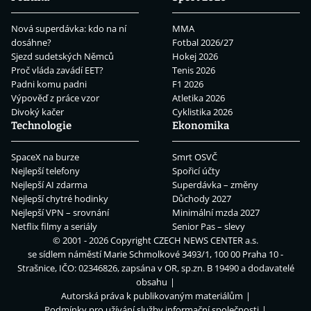
Nová superdávka: kdo na ní
MMA
dosáhne?
Fotbal 2026/27
Sjezd sudetských Němců
Hokej 2026
Proč vláda zavádí EET?
Tenis 2026
Padni komu padni
F1 2026
Výpověď z práce vzor
Atletika 2026
Divoký kačer
Cyklistika 2026
Technologie
Ekonomika
SpaceX na burze
Smrt OSVČ
Nejlepší telefony
Spořicí účty
Nejlepší AI zdarma
Superdávka – změny
Nejlepší chytré hodinky
Důchody 2027
Nejlepší VPN – srovnání
Minimální mzda 2027
Netflix filmy a seriály
Senior Pas – slevy
© 2001 - 2026 Copyright
CZECH NEWS CENTER a.s.
se sídlem náměstí Marie Schmolkové 3493/1, 100 00 Praha 10 -
Strašnice, IČO: 02346826, zapsána v OR, sp.zn. B 19490 a dodavatelé
obsahu
Autorská práva k publikovaným materiálům
Podmínky pro užívání služby informační společnosti