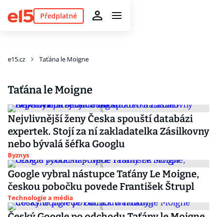
Předplatné
e15.cz
Taťána le Moigne
Taťána le Moigne
Nejvlivnější ženy Česka spouští databázi
expertek. Stojí za ní zakladatelka Zásilkovny
nebo bývalá šéfka Googlu
Byznys
Google vybral nástupce Taťány Le Moigne,
českou pobočku povede František Štrupl
Technologie a média
Český Google po odchodu Taťány le Moigne