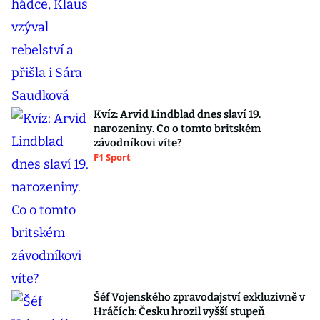
Kvíz: Arvid Lindblad dnes slaví 19.
narozeniny. Co o tomto britském
závodníkovi víte?
F1 Sport
Šéf Vojenského zpravodajství exkluzivně v
Hráčích: Česku hrozil vyšší stupeň