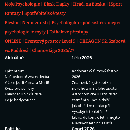
Moje Psychologie
Blesk Tlapky
Hráči na Blesku
iSport
Fantasy
Spotřebitelské testy
Blesku
Nemovitosti
Psychologika - podcast rozbíjející
psychologické mýty
Fotbalové přestupy
ONLINE
Eventový prostor Level 9
OKTAGON 92: Szabová
vs. Pudilová
Chance Liga 2026/27
Aktuálně
Léto 2026
Epicentrum
Karlovarský filmový festival
Neštovice: příznaky, léčba
2026
V čem jezdí Yamal a Mesii?
Znamení, že jste potkali
Kvízy pro seniory
někoho z minulého života
Kalendář úplňků 2026
Astronomické úkazy 2026:
Co je bodycount?
zatmění slunce a další
Jak obléci miminko při
vysokých teplotách?
Jak na dokonalé letní mojito
6 lehkých letních salátů
Politika
Sport 2026