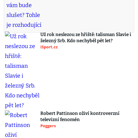
Už rok neslezou ze hřiště: talisman Slavie i
železný Srb. Kdo nechyběl pět let?
iSport.cz
Robert Pattinson oživí kontroverzní
televizní fenomén
Poggers