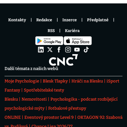
Kontakty
Redakce
Inzerce
Předplatné
RSS
Kariéra
Další témata z našich webů
Moje Psychologie
Blesk Tlapky
Hráči na Blesku
iSport
Fantasy
Spotřebitelské testy
Blesku
Nemovitosti
Psychologika - podcast rozbíjející
psychologické mýty
Fotbalové přestupy
ONLINE
Eventový prostor Level 9
OKTAGON 92: Szabová
vs. Pudilová
Chance Liga 2026/27