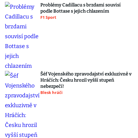
Problémy Cadillacu s brzdami souvisí
podle Bottase s jejich chlazením
F1 Sport
Šéf Vojenského zpravodajství exkluzivně v
Hráčích: Česku hrozil vyšší stupeň
nebezpečí!
Blesk hráči