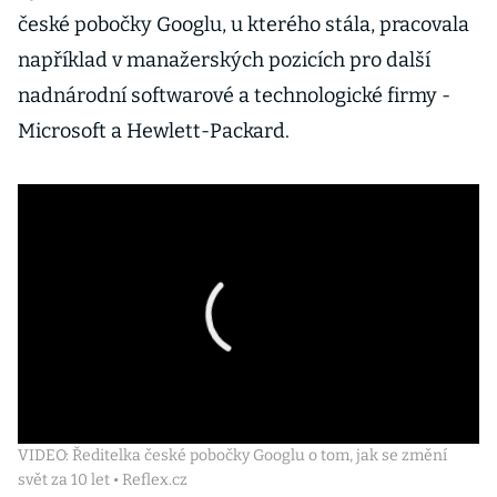
české pobočky Googlu, u kterého stála, pracovala
například v manažerských pozicích pro další
nadnárodní softwarové a technologické firmy -
Microsoft a Hewlett-Packard.
VIDEO: Ředitelka české pobočky Googlu o tom, jak se změní
svět za 10 let • Reflex.cz