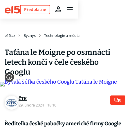
Předplatné
e15.cz
Byznys
Technologie a média
Taťána le Moigne po osmnácti
letech končí v čele českého
Googlu
ČTK
0
29. února 2024
·
18:10
Ředitelka české pobočky americké firmy Google