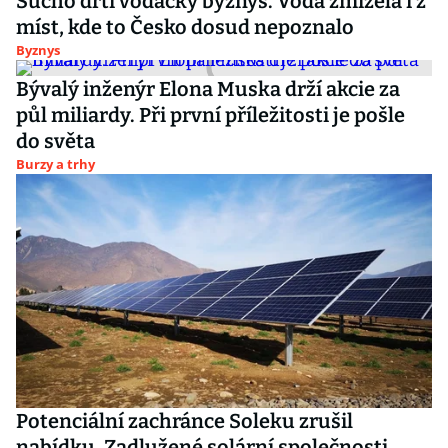
Sucho drtí vodácký byznys. Voda zmizela i z
míst, kde to Česko dosud nepoznalo
Byznys
Bývalý inženýr Elona Muska drží akcie za
půl miliardy. Při první příležitosti je pošle
do světa
Burzy a trhy
Potenciální zachránce Soleku zrušil
nabídku. Zadlužené solární společnosti