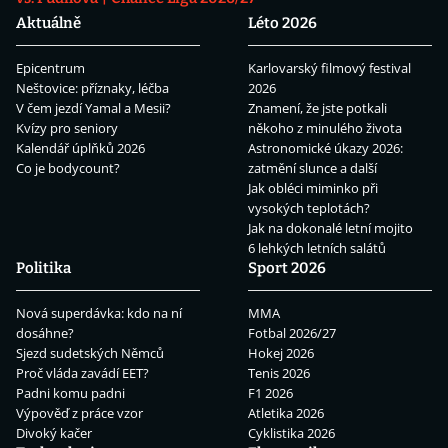
Aktuálně
Léto 2026
Epicentrum
Karlovarský filmový festival
Neštovice: příznaky, léčba
2026
V čem jezdí Yamal a Mesii?
Znamení, že jste potkali
Kvízy pro seniory
někoho z minulého života
Kalendář úplňků 2026
Astronomické úkazy 2026:
Co je bodycount?
zatmění slunce a další
Jak obléci miminko při
vysokých teplotách?
Jak na dokonalé letní mojito
6 lehkých letních salátů
Politika
Sport 2026
Nová superdávka: kdo na ní
MMA
dosáhne?
Fotbal 2026/27
Sjezd sudetských Němců
Hokej 2026
Proč vláda zavádí EET?
Tenis 2026
Padni komu padni
F1 2026
Výpověď z práce vzor
Atletika 2026
Divoký kačer
Cyklistika 2026