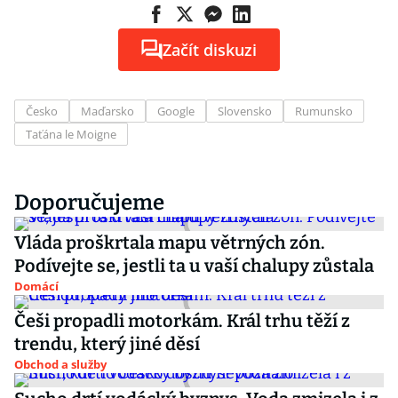
Začít diskuzi
Česko
Maďarsko
Google
Slovensko
Rumunsko
Taťána le Moigne
Doporučujeme
Vláda proškrtala mapu větrných zón.
Podívejte se, jestli ta u vaší chalupy zůstala
Domácí
Češi propadli motorkám. Král trhu těží z
trendu, který jiné děsí
Obchod a služby