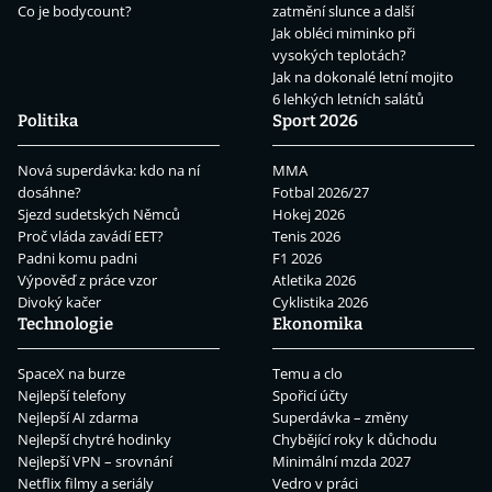
Co je bodycount?
zatmění slunce a další
Jak obléci miminko při
vysokých teplotách?
Jak na dokonalé letní mojito
6 lehkých letních salátů
Politika
Sport 2026
Nová superdávka: kdo na ní
MMA
dosáhne?
Fotbal 2026/27
Sjezd sudetských Němců
Hokej 2026
Proč vláda zavádí EET?
Tenis 2026
Padni komu padni
F1 2026
Výpověď z práce vzor
Atletika 2026
Divoký kačer
Cyklistika 2026
Technologie
Ekonomika
SpaceX na burze
Temu a clo
Nejlepší telefony
Spořicí účty
Nejlepší AI zdarma
Superdávka – změny
Nejlepší chytré hodinky
Chybějící roky k důchodu
Nejlepší VPN – srovnání
Minimální mzda 2027
Netflix filmy a seriály
Vedro v práci