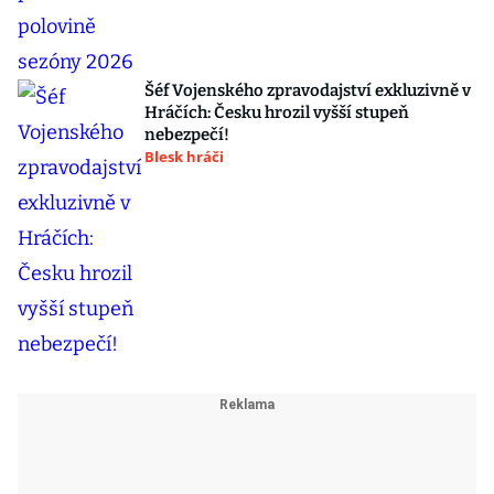
Šéf Vojenského zpravodajství exkluzivně v
Hráčích: Česku hrozil vyšší stupeň
nebezpečí!
Blesk hráči