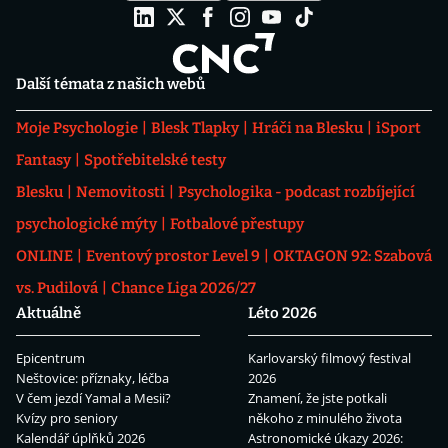
Další témata z našich webů
Moje Psychologie
Blesk Tlapky
Hráči na Blesku
iSport
Fantasy
Spotřebitelské testy
Blesku
Nemovitosti
Psychologika - podcast rozbíjející
psychologické mýty
Fotbalové přestupy
ONLINE
Eventový prostor Level 9
OKTAGON 92: Szabová
vs. Pudilová
Chance Liga 2026/27
Aktuálně
Léto 2026
Epicentrum
Karlovarský filmový festival
Neštovice: příznaky, léčba
2026
V čem jezdí Yamal a Mesii?
Znamení, že jste potkali
Kvízy pro seniory
někoho z minulého života
Kalendář úplňků 2026
Astronomické úkazy 2026: