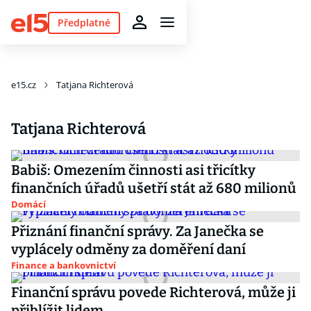
Předplatné
e15.cz
Tatjana Richterová
Tatjana Richterová
Babiš: Omezením činnosti asi třicítky
finančních úřadů ušetří stát až 680 milionů
Domácí
Přiznání finanční správy. Za Janečka se
vyplácely odměny za doměření daní
Finance a bankovnictví
Finanční správu povede Richterová, může ji
přiblížit lidem