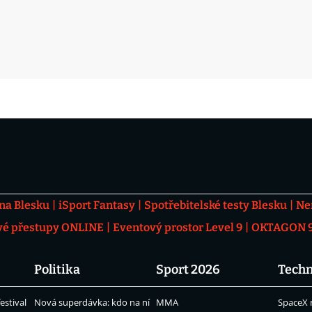
 na Blesku
iSport Fantasy
Spotřebitelské testy Blesku
Ne
vé přestupy ONLINE
Eventový prostor Level 9
OKTAGON 92
Politika
Sport 2026
Techn
estival
Nová superdávka: kdo na ní
MMA
SpaceX 