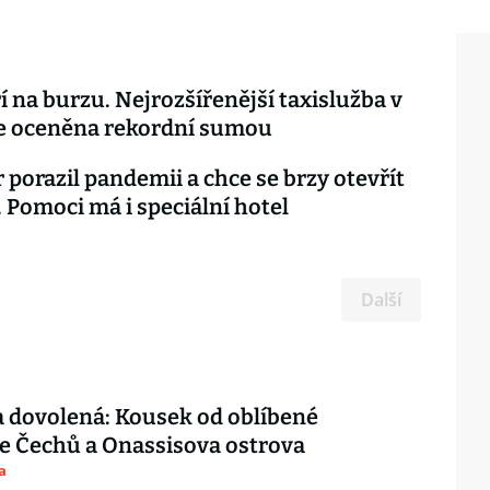
í na burzu. Nejrozšířenější taxislužba v
de oceněna rekordní sumou
 porazil pandemii a chce se brzy otevřít
 Pomoci má i speciální hotel
Další
 dovolená: Kousek od oblíbené
e Čechů a Onassisova ostrova
a