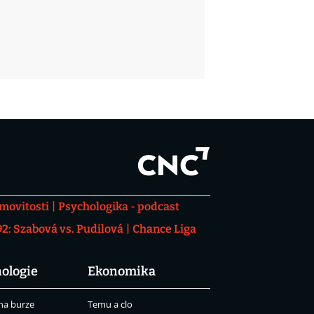
movitosti
Psychologika - podcast
: Szabová vs. Pudilová
Chance Liga
ologie
Ekonomika
na burze
Temu a clo