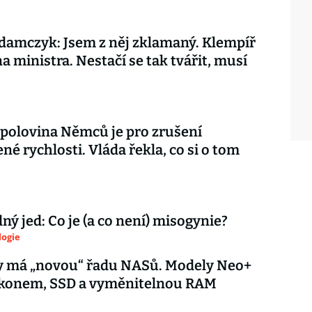
amczyk: Jsem z něj zklamaný. Klempíř
na ministra. Nestačí se tak tvářit, musí
 polovina Němců je pro zrušení
é rychlosti. Vláda řekla, co si o tom
ý jed: Co je (a co není) misogynie?
logie
y má „novou“ řadu NASů. Modely Neo+
výkonem, SSD a vyměnitelnou RAM