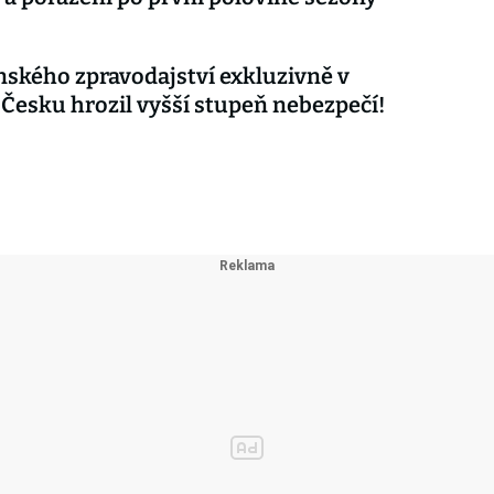
nského zpravodajství exkluzivně v
 Česku hrozil vyšší stupeň nebezpečí!