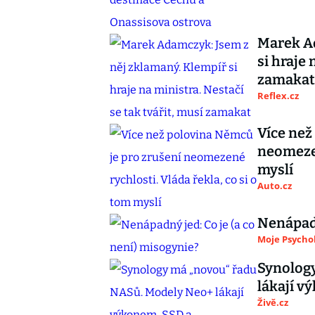
Marek Ad
si hraje 
zamakat
Reflex.cz
Více než
neomezen
myslí
Auto.cz
Nenápadn
Moje Psycho
Synolog
lákají 
Živě.cz