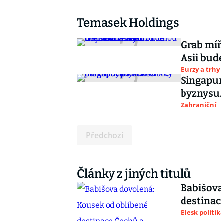
Temasek Holdings
Grab míř
Asii bu
Burzy a trhy
Singapur
byznysu.
Zahraniční
Předchozí
Články z jiných titulů
Babišova
destinac
Blesk politik