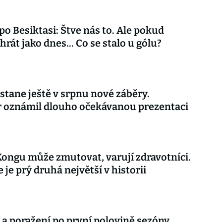
 po Besiktasi: Štve nás to. Ale pokud
rát jako dnes... Co se stalo u gólu?
stane ještě v srpnu nové záběry.
r oznámil dlouho očekávanou prezentaci
Kongu může zmutovat, varují zdravotníci.
 je prý druhá největší v historii
 a poražení po první polovině sezóny