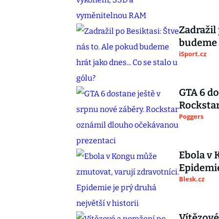
Zadražil
budeme h
iSport.cz
GTA 6 do
Rocksta
Poggers
Ebola v 
Epidemie
Blesk.cz
Vítězové