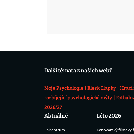
Další témata z našich webů
Moje Psychologie
Blesk Tlapky
Hráči
rozbíjející psychologické mýty
Fotbalo
2026/27
Aktuálně
Léto 2026
Epicentrum
Karlovarský filmový f