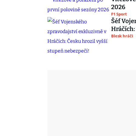
2026
F1 Sport
Šéf Voje
Hráčích:
Blesk hráči