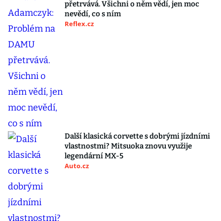
přetrvává. Všichni o něm vědí, jen moc
nevědí, co s ním
Reflex.cz
Další klasická corvette s dobrými jízdními
vlastnostmi? Mitsuoka znovu využije
legendární MX-5
Auto.cz