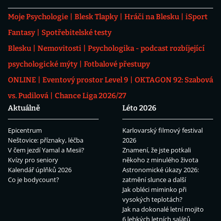
Moje Psychologie
Blesk Tlapky
Hráči na Blesku
iSport
Fantasy
Spotřebitelské testy
Blesku
Nemovitosti
Psychologika - podcast rozbíjející
psychologické mýty
Fotbalové přestupy
ONLINE
Eventový prostor Level 9
OKTAGON 92: Szabová
vs. Pudilová
Chance Liga 2026/27
Aktuálně
Léto 2026
Epicentrum
Karlovarský filmový festival
Neštovice: příznaky, léčba
2026
V čem jezdí Yamal a Mesii?
Znamení, že jste potkali
Kvízy pro seniory
někoho z minulého života
Kalendář úplňků 2026
Astronomické úkazy 2026:
Co je bodycount?
zatmění slunce a další
Jak obléci miminko při
vysokých teplotách?
Jak na dokonalé letní mojito
6 lehkých letních salátů