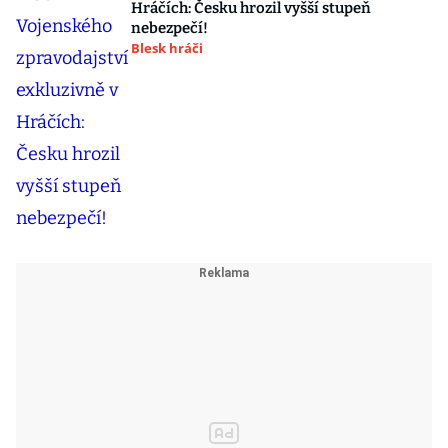
Hráčích: Česku hrozil vyšší stupeň
nebezpečí!
Blesk hráči