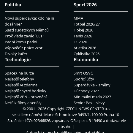
Politika
Sport 2026
Nová superdávka: kdo na ní
MMA
dosáhne?
Fotbal 2026/27
Sjezd sudetských Němců
Hokej 2026
Proč vláda zavádí EET?
Tenis 2026
Padni komu padni
F1 2026
Výpověď z práce vzor
Atletika 2026
Divoký kačer
Cyklistika 2026
Technologie
Ekonomika
SpaceX na burze
Smrt OSVČ
Nejlepší telefony
Spořicí účty
Nejlepší AI zdarma
Superdávka – změny
Nejlepší chytré hodinky
Důchody 2027
Nejlepší VPN – srovnání
Minimální mzda 2027
Netflix filmy a seriály
Senior Pas – slevy
© 2001 - 2026 Copyright
CZECH NEWS CENTER a.s.
se sídlem náměstí Marie Schmolkové 3493/1, 100 00 Praha 10 -
Strašnice, IČO: 02346826, zapsána v OR, sp.zn. B 19490 a dodavatelé
obsahu
Autorská práva k publikovaným materiálům